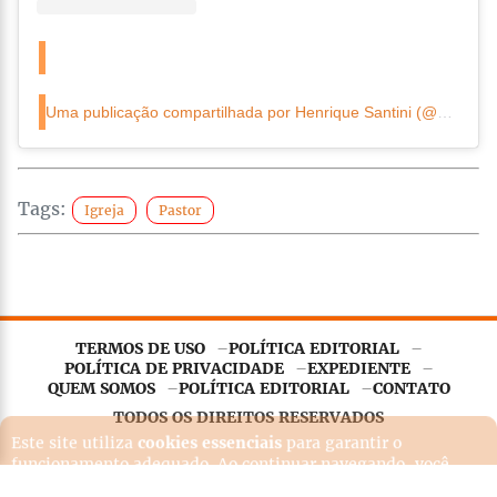
Uma publicação compartilhada por Henrique Santini (@henriquesantini_)
Tags:
Igreja
Pastor
TERMOS DE USO
POLÍTICA EDITORIAL
Este site utiliza
cookies essenciais
para garantir o
POLÍTICA DE PRIVACIDADE
EXPEDIENTE
funcionamento adequado. Ao continuar navegando, você
QUEM SOMOS
POLÍTICA EDITORIAL
CONTATO
concorda com nossa
Política de Privacidade
.
TODOS OS DIREITOS RESERVADOS
Entendi