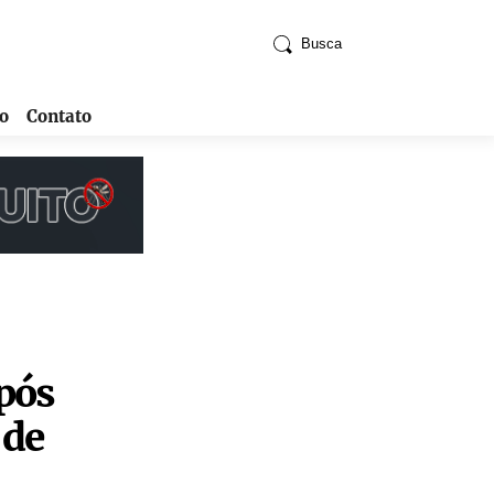
Busca
o
Contato
após
 de