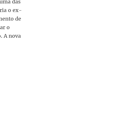
 uma das
ria o ex-
mento de
ar o
. A nova