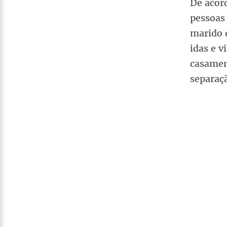
De acor
pessoas 
marido 
idas e v
casamen
separaçã