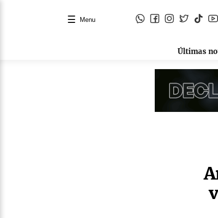
☰
Menu
Últimas no
A
v