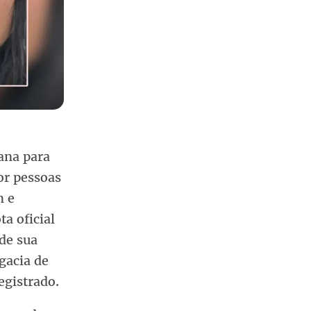
ana para
or pessoas
m e
ta oficial
de sua
gacia de
egistrado.