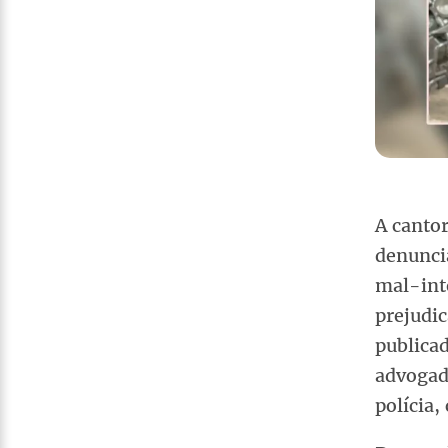
A canto
denuncia
mal-int
prejudic
publica
advoga
polícia,