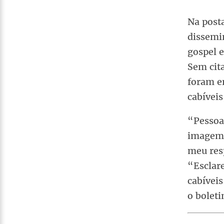
Na post
dissemin
gospel 
Sem cita
foram e
cabíveis
“Pessoa
imagem 
meu resp
“Esclar
cabíveis
o boleti