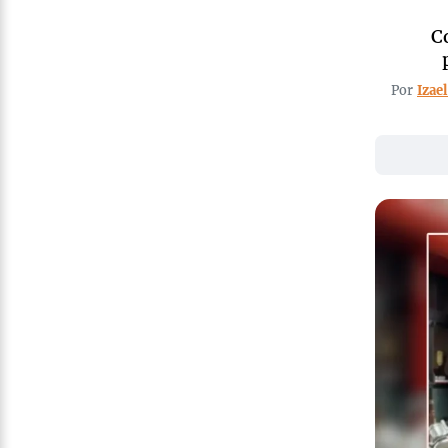
C
Por
Izae