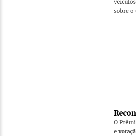
veículo
sobre o 
Recon
O Prêmi
e votaç