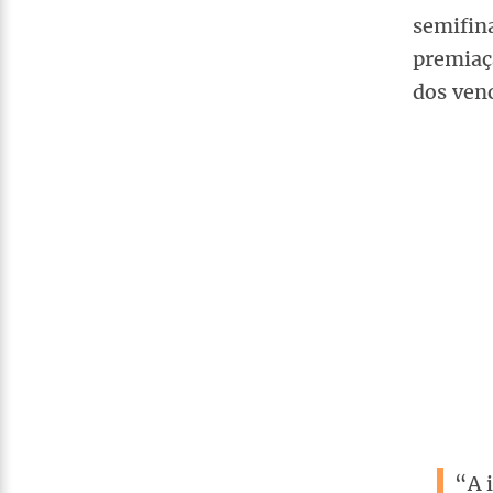
semifina
premiaç
dos ven
“A 