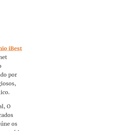
io iBest
net
o
ado por
giosos,
ico.
l, O
grados
eúne os