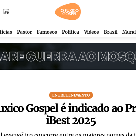
tícias
Pastor
Famosos
Política
Vídeos
Brasil
Mund
ENTRETENIMENTO
uxico Gospel é indicado ao P
iBest 2025
l evangélico concorre entre os maiores nomes da 