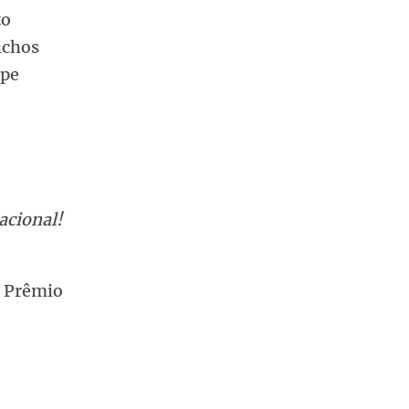
to
ichos
ipe
acional!
 Prêmio