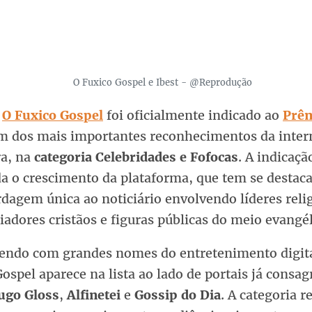
O Fuxico Gospel e Ibest - @Reprodução
l
O Fuxico Gospel
foi oficialmente indicado ao
Prêm
um dos mais importantes reconhecimentos da inter
ra, na
categoria Celebridades e Fofocas
. A indicaçã
da o crescimento da plataforma, que tem se destac
dagem única ao noticiário envolvendo líderes reli
iadores cristãos e figuras públicas do meio evangél
endo com grandes nomes do entretenimento digita
ospel aparece na lista ao lado de portais já consa
ugo Gloss
,
Alfinetei
e
Gossip do Dia
. A categoria r