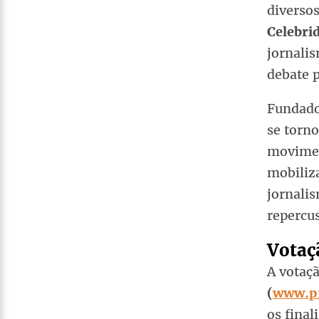
diversos
Celebri
jornalis
debate p
Fundado 
se torno
movimen
mobiliza
jornalis
repercus
Votaç
A votaçã
(
www.pr
os final