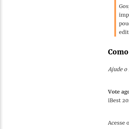
Gos
imp
pou
edit
Como 
Ajude o
Vote a
iBest 20
Acesse o