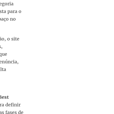
egoria
ta para o
paço no
o, o site
s,
que
denúncia,
lta
Best
ra definir
as fases de