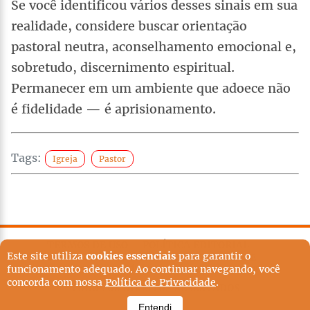
Se você identificou vários desses sinais em sua
realidade, considere buscar orientação
pastoral neutra, aconselhamento emocional e,
sobretudo, discernimento espiritual.
Permanecer em um ambiente que adoece não
é fidelidade — é aprisionamento.
Tags:
Igreja
Pastor
TERMOS DE USO
POLÍTICA EDITORIAL
Este site utiliza
cookies essenciais
para garantir o
POLÍTICA DE PRIVACIDADE
EXPEDIENTE
funcionamento adequado. Ao continuar navegando, você
QUEM SOMOS
POLÍTICA EDITORIAL
CONTATO
concorda com nossa
Política de Privacidade
.
TODOS OS DIREITOS RESERVADOS
Entendi