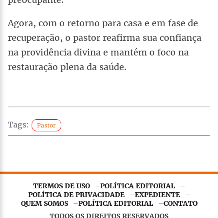
Agora, com o retorno para casa e em fase de
recuperação, o pastor reafirma sua confiança
na providência divina e mantém o foco na
restauração plena da saúde.
Tags:
Pastor
TERMOS DE USO
POLÍTICA EDITORIAL
POLÍTICA DE PRIVACIDADE
EXPEDIENTE
Este site utiliza
cookies essenciais
para garantir o
QUEM SOMOS
POLÍTICA EDITORIAL
CONTATO
funcionamento adequado. Ao continuar navegando, você
TODOS OS DIREITOS RESERVADOS
concorda com nossa
Política de Privacidade
.