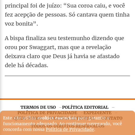
principal foi de juízo: “Sua coroa caiu, e você
fez acepção de pessoas. Só cantava quem tinha
voz bonita”.
A bispa finaliza seu testemunho dizendo que
orou por Swaggart, mas que a revelação
deixava claro que Deus já havia se afastado
dele há décadas.
TERMOS DE USO
POLÍTICA EDITORIAL
Este site utiliza
cookies essenciais
para garantir o
POLÍTICA DE PRIVACIDADE
EXPEDIENTE
funcionamento adequado. Ao continuar navegando, você
QUEM SOMOS
POLÍTICA EDITORIAL
CONTATO
concorda com nossa
Política de Privacidade
.
TODOS OS DIREITOS RESERVADOS
Entendi