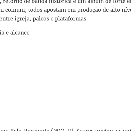
, retorno de banda histórica e um álbum de forte ê
Em comum, todos apostam em produção de alto níve
entre igreja, palcos e plataformas.
ia e alcance
 em Belo Horizonte (MG), Eli Soares iniciou a cam