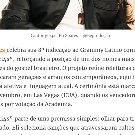
Cantor gospel Eli Soares - @Reprodução
es
celebra sua 8ª indicação ao Grammy Latino co
4s”, reforçando a posição de um dos nomes mais
es do gospel brasileiro. O projeto reúne releituras 
caram gerações e arranjos contemporâneos, equil
 afetiva e linguagem atual. A cerimônia está marc
ovembro, em Las Vegas (EUA), quando os vencedor
os por votação da Academia.
4s” parte de uma premissa simples: olhar para t
ado. Eli seleciona canções que atravessaram cultos,