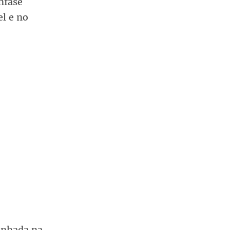
nfase
l e no
inhada na