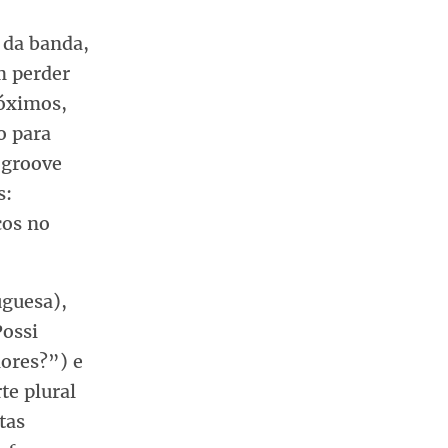
 da banda,
m perder
róximos,
o para
o groove
s:
cos no
uguesa),
Possi
ores?”) e
te plural
tas