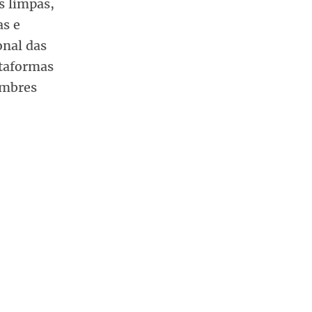
s limpas,
as e
onal das
ataformas
imbres