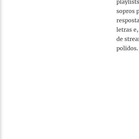
playlist
sopros 
resposta
letras 
de strea
polidos.