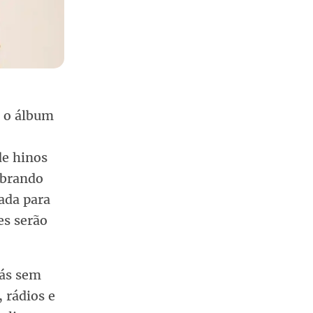
m o álbum
de hinos
ibrando
ada para
es serão
rás sem
 rádios e