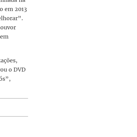
eio em 2013
lhorar”.
louvor
gem
zações,
trou o DVD
ós”,