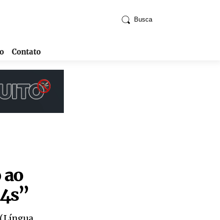
Busca
o
Contato
o ao
4s”
 (Língua