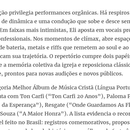
ão privilegia performances orgânicas. Há respiros
 de dinâmica e uma condução que sobe e desce se
Em faixas mais intimistas, Eli aposta em vocais p
onfessionais. Nos momentos de clímax, abre espaç
de bateria, metais e riffs que remetem ao soul e a
am sua trajetória. O repertório cumpre dois papéi
 a memória coletiva da igreja e reposiciona clássi
, prontos para novas audições e novos públicos.
goria Melhor Álbum de Música Cristã (Língua Port
puta com Ton Carfi (“Ton Carfi 20 Anos”), Paloma 
 da Esperança”), Resgate (“Onde Guardamos As Fl
 Souza (“A Maior Honra”). A lista evidencia o recor
l feito no Brasil: registros comemorativos, propos