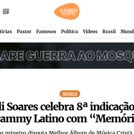
tícias
Pastor
Famosos
Política
Vídeos
Brasil
Mund
MÚSICA
li Soares celebra 8ª indicaçã
ammy Latino com “Memóri
r mineiro disputa Melhor Álbum de Música Cristã