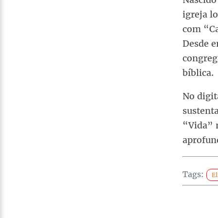
igreja l
com “Ca
Desde e
congreg
bíblica.
No digit
sustent
“Vida” n
aprofun
Tags:
El