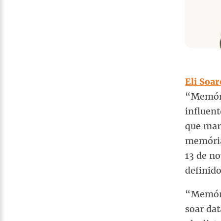
Eli Soar
“Memóri
influent
que mar
memória
13 de n
definid
“Memóri
soar dat