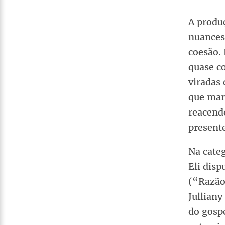
A produç
nuances
coesão. 
quase c
viradas 
que marc
reacende
presente
Na cate
Eli dis
(“Razão
Julliany
do gospe