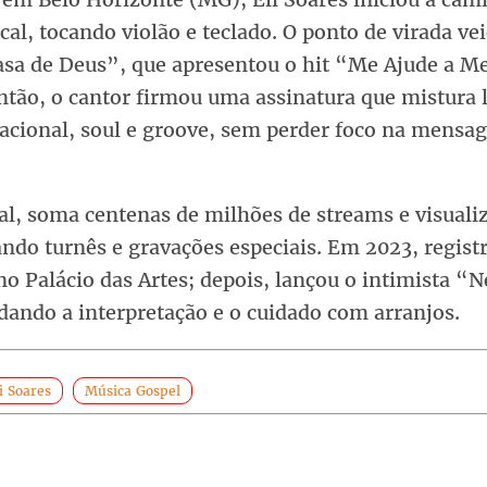
ocal, tocando violão e teclado. O ponto de virada v
sa de Deus”, que apresentou o hit “Me Ajude a Me
ntão, o cantor firmou uma assinatura que mistura 
acional, soul e groove, sem perder foco na mensa
al, soma centenas de milhões de streams e visuali
ando turnês e gravações especiais. Em 2023, regis
o Palácio das Artes; depois, lançou o intimista “N
dando a interpretação e o cuidado com arranjos.
i Soares
Música Gospel