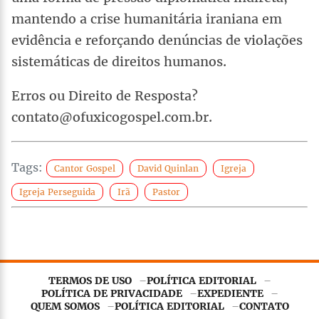
mantendo a crise humanitária iraniana em
evidência e reforçando denúncias de violações
sistemáticas de direitos humanos.
Erros ou Direito de Resposta?
contato@ofuxicogospel.com.br.
Tags:
Cantor Gospel
David Quinlan
Igreja
Igreja Perseguida
Irã
Pastor
TERMOS DE USO
POLÍTICA EDITORIAL
Este site utiliza
cookies essenciais
para garantir o
POLÍTICA DE PRIVACIDADE
EXPEDIENTE
funcionamento adequado. Ao continuar navegando, você
QUEM SOMOS
POLÍTICA EDITORIAL
CONTATO
concorda com nossa
Política de Privacidade
.