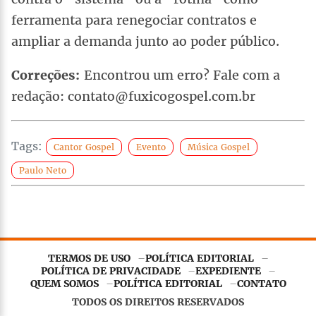
ferramenta para renegociar contratos e
ampliar a demanda junto ao poder público.
Correções:
Encontrou um erro? Fale com a
redação: contato@fuxicogospel.com.br
Tags:
Cantor Gospel
Evento
Música Gospel
Paulo Neto
TERMOS DE USO
POLÍTICA EDITORIAL
POLÍTICA DE PRIVACIDADE
EXPEDIENTE
QUEM SOMOS
POLÍTICA EDITORIAL
CONTATO
Este site utiliza
cookies essenciais
para garantir o
funcionamento adequado. Ao continuar navegando, você
TODOS OS DIREITOS RESERVADOS
concorda com nossa
Política de Privacidade
.