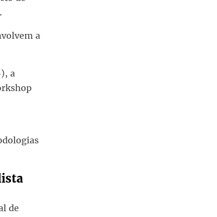
.
nvolvem a
), a
orkshop
odologias
lista
al de