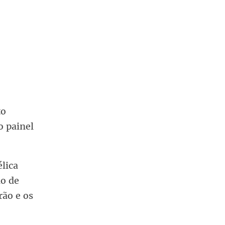
to
o painel
lica
lo de
rão e os