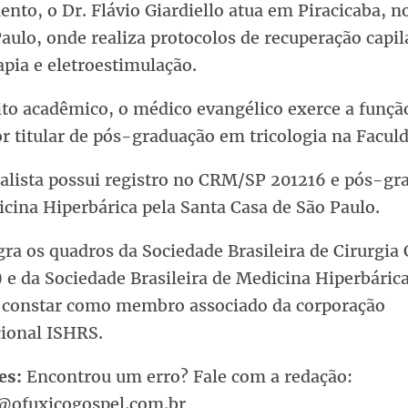
nto, o Dr. Flávio Giardiello atua em Piracicaba, no
aulo, onde realiza protocolos de recuperação capil
apia e eletroestimulação.
to acadêmico, o médico evangélico exerce a funçã
or titular de pós-graduação em tricologia na Facu
ialista possui registro no CRM/SP 201216 e pós-gr
cina Hiperbárica pela Santa Casa de São Paulo.
gra os quadros da Sociedade Brasileira de Cirurgia 
 e da Sociedade Brasileira de Medicina Hiperbári
 constar como membro associado da corporação
cional ISHRS.
es:
Encontrou um erro? Fale com a redação:
@ofuxicogospel.com.br