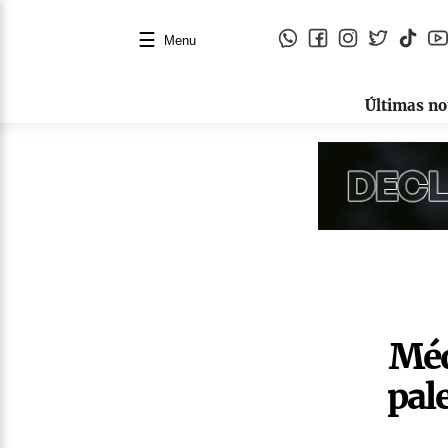
☰
Menu
Últimas no
Méd
pal