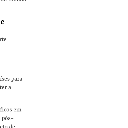
de
rte
íses para
ter a
íficos em
e pós-
acto de