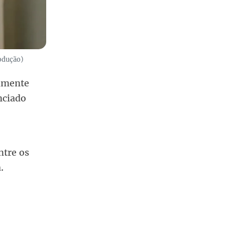
rodução)
lamente
nciado
ntre os
.