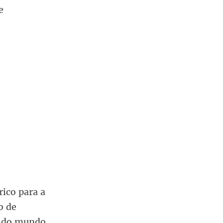
e
rico para a
o de
as do mundo