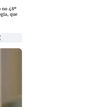
o no 48º
ogia, que