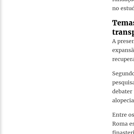
no estud
Temas
transp
A prese
expansão
recupera
Segundo 
pesquisa
debater
alopecia
Entre os
Roma es
finaster