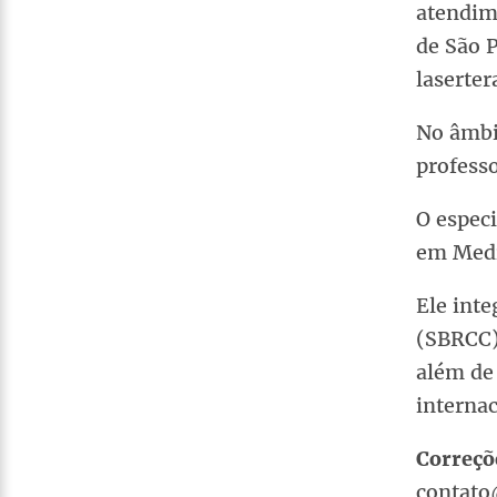
atendime
de São P
laserter
No âmbi
profess
O espec
em Medi
Ele inte
(SBRCC)
além de
interna
Correçõ
contato