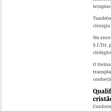
terapias
Também 
cirurgia
No ence
S.I.Tri
cirúrgic
O trein
transpl
conheci
Qualif
cristã
Conform