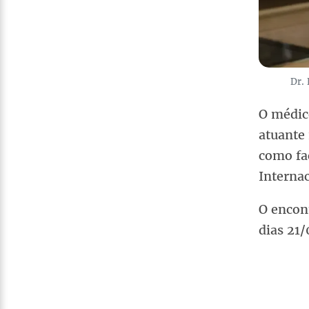
Dr. 
O médico
atuante 
como fa
Internac
O encont
dias 21/