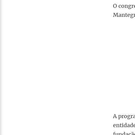
O congre
Mantegna
A progra
entidade
fundação