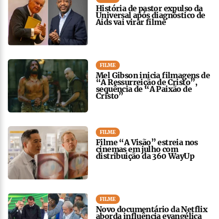
História de pastor expulso da
Universal após diagnóstico de
Aids vai virar filme
FILME
Mel Gibson inicia filmagens de
“A Ressurreição de Cristo”,
sequência de “A Paixão de
Cristo”
FILME
Filme “A Visão” estreia nos
cinemas em julho com
distribuição da 360 WayUp
FILME
Novo documentário da Netflix
aborda influência evangélica