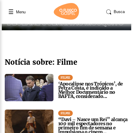
☰
Busca
Menu
Notícia sobre: Filme
FILME
‘Apocalipse nos Trópicos’, de
Petra Costa, é indicado a
Melhor Documentário no
BAFTA, considerado...
FILME
“Davi – Nasce um Rei” alcança
100 mil espectadores no
primeiro fim de semana e
impulsiona o cinem...