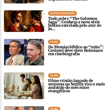
ENTRETENIMENTO
Tudo sobre “The Solomon
Saga”: Conheça a nova série
bíblica estrelada pelo ator de
Ju...
FILME
Do Messias bíblico ao “mito”:
Caviezel deve viver Bolsonaro
em cinebiografia
FILME
Filme cristão lançado de
surpresa na Netflix vira o mais
assistido do mês entre
evangélicos
FILME