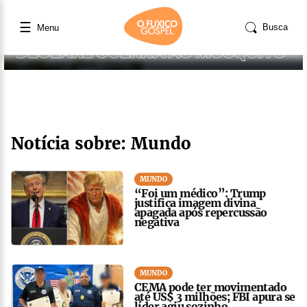
☰
Busca
Menu
Notícia sobre: Mundo
MUNDO
“Foi um médico”: Trump
justifica imagem divina
apagada após repercussão
negativa
MUNDO
CEMA pode ter movimentado
até US$ 3 milhões; FBI apura se
líder agiu sozinho