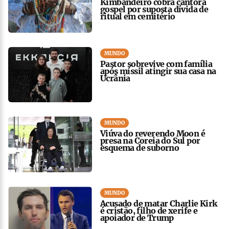
Kimbandeiro cobra cantora
gospel por suposta dívida de
ritual em cemitério
MUNDO
Pastor sobrevive com família
após míssil atingir sua casa na
Ucrânia
MUNDO
Viúva do reverendo Moon é
presa na Coreia do Sul por
esquema de suborno
MUNDO
Acusado de matar Charlie Kirk
é cristão, filho de xerife e
apoiador de Trump