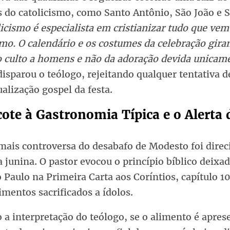
s do catolicismo, como Santo Antônio, São João e 
icismo é especialista em cristianizar tudo que vem
mo. O calendário e os costumes da celebração gir
o culto a homens e não da adoração devida unicam
isparou o teólogo, rejeitando qualquer tentativa d
alização gospel da festa.
cote à Gastronomia Típica e o Alerta 
mais controversa do desabafo de Modesto foi direc
a junina. O pastor evocou o princípio bíblico deixa
 Paulo na Primeira Carta aos Coríntios, capítulo 10
imentos sacrificados a ídolos.
 a interpretação do teólogo, se o alimento é apres