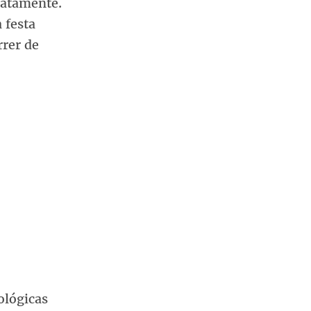
iatamente.
 festa
rrer de
ológicas