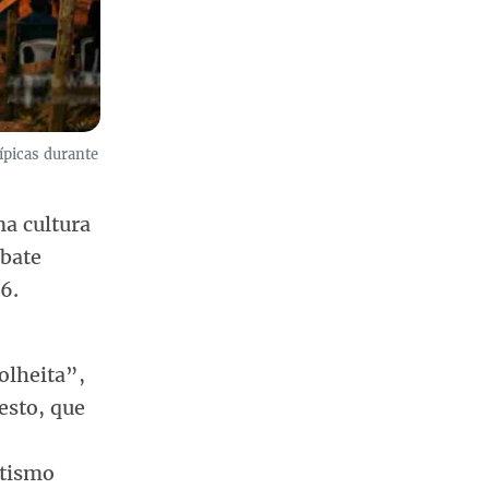
ípicas durante
na cultura
ebate
6.
olheita”,
esto, que
etismo