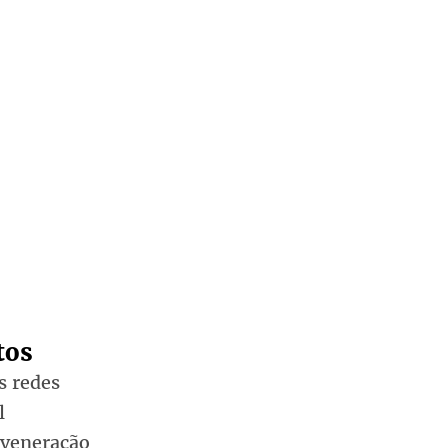
tos
s redes
l
 veneração