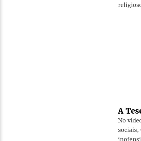
religios
A Tes
No vídeo
sociais
inofensi