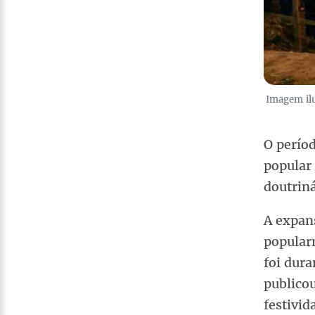
Imagem ilu
O perío
popular 
doutrin
A expan
popular
foi dur
publico
festivi