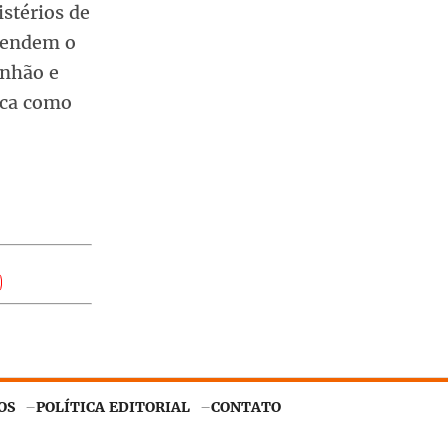
stérios de
efendem o
unhão e
ica como
OS
POLÍTICA EDITORIAL
CONTATO
Entendi