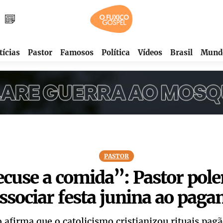
tícias
Pastor
Famosos
Política
Vídeos
Brasil
Mund
PASTOR
cuse a comida”: Pastor pol
ssociar festa junina ao pag
 afirma que o catolicismo cristianizou rituais pagã