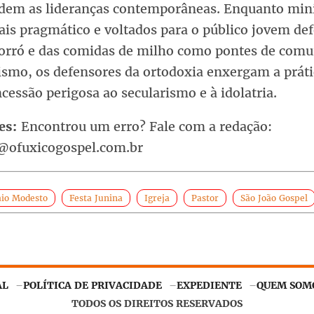
idem as lideranças contemporâneas. Enquanto mini
mais pragmático e voltados para o público jovem d
forró e das comidas de milho como pontes de com
ismo, os defensores da ortodoxia enxergam a prát
essão perigosa ao secularismo e à idolatria.
es:
Encontrou um erro? Fale com a redação:
@ofuxicogospel.com.br
aio Modesto
Festa Junina
Igreja
Pastor
São João Gospel
AL
POLÍTICA DE PRIVACIDADE
EXPEDIENTE
QUEM SOM
ntir o funcionamento adequado. Ao continuar navegando, você
TODOS OS DIREITOS RESERVADOS