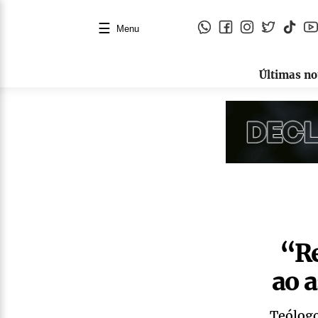
☰
Menu
Últimas no
“Re
ao a
Teólogo