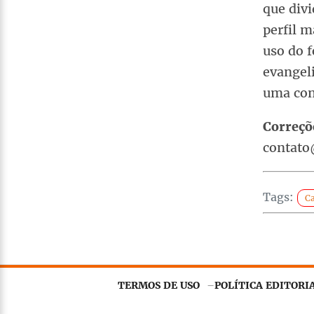
que div
perfil 
uso do 
evangel
uma conc
Correçõ
contato
Tags:
C
TERMOS DE USO
POLÍTICA EDITORI
Este site utiliza
cookies essenciais
para gara
concorda com nossa
Política de Privacidade
.