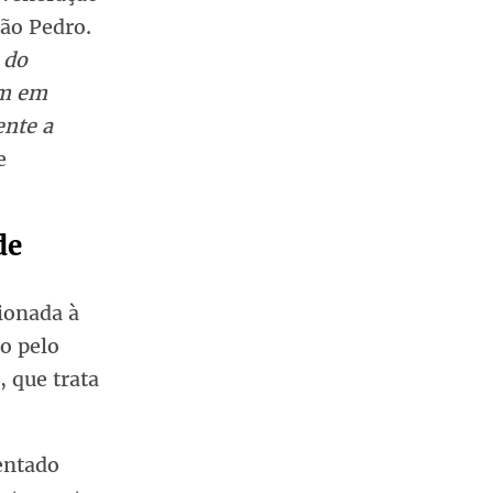
São Pedro.
 do
am em
ente a
e
de
ionada à
do pelo
, que trata
entado