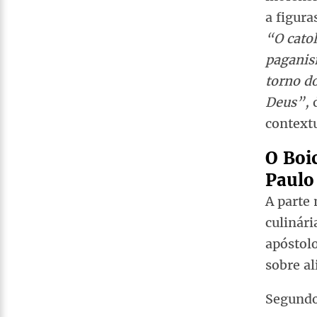
a figura
“O catol
paganis
torno d
Deus”,
d
contextu
O Boi
Paulo
A parte 
culinári
apóstolo
sobre al
Segundo