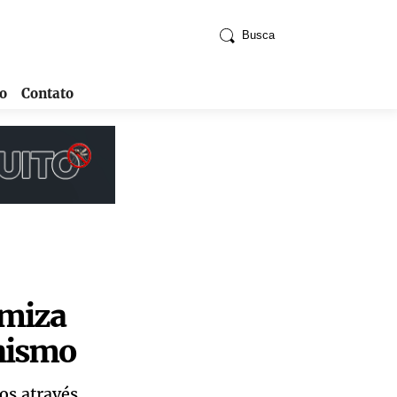
Busca
o
Contato
emiza
anismo
os através