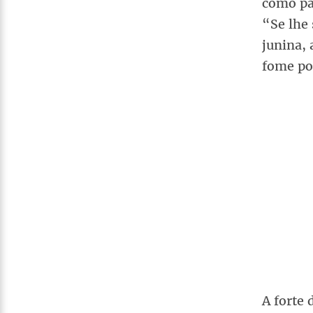
como par
“Se lhe 
junina, 
fome por
A forte 