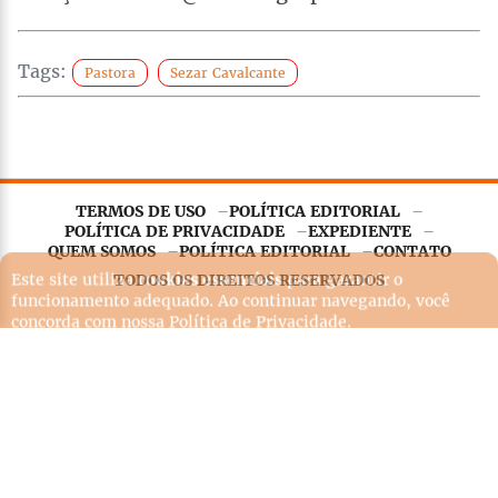
Tags:
Pastora
Sezar Cavalcante
TERMOS DE USO
POLÍTICA EDITORIAL
Este site utiliza
cookies essenciais
para garantir o
POLÍTICA DE PRIVACIDADE
EXPEDIENTE
funcionamento adequado. Ao continuar navegando, você
QUEM SOMOS
POLÍTICA EDITORIAL
CONTATO
concorda com nossa
Política de Privacidade
.
TODOS OS DIREITOS RESERVADOS
Entendi