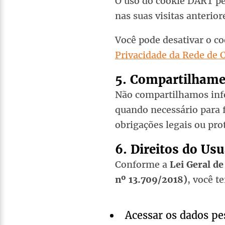
O uso do cookie DART pe
nas suas visitas anteriore
Você pode desativar o c
Privacidade da Rede de 
5. Compartilhame
Não compartilhamos info
quando necessário para f
obrigações legais ou pro
6. Direitos do Us
Conforme a
Lei Geral d
nº 13.709/2018)
, você t
Acessar os dados pe