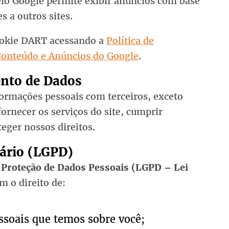
lo Google permite exibir anúncios com base
s a outros sites.
ookie DART acessando a
Política de
Conteúdo e Anúncios do Google
.
nto de Dados
rmações pessoais com terceiros, exceto
ornecer os serviços do site, cumprir
teger nossos direitos.
uário (LGPD)
e Proteção de Dados Pessoais (LGPD – Lei
em o direito de:
ssoais que temos sobre você;