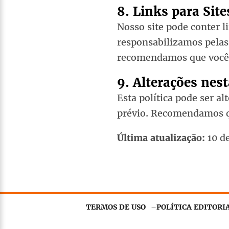
8. Links para Site
Nosso site pode conter l
responsabilizamos pelas 
recomendamos que você l
9. Alterações nest
Esta política pode ser a
prévio. Recomendamos qu
Última atualização:
10 de
TERMOS DE USO
POLÍTICA EDITORI
Este site utiliza
cookies essenciais
para gara
concorda com nossa
Política de Privacidade
.