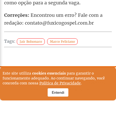
como opção para a segunda vaga.
Correções:
Encontrou um erro? Fale com a
redação: contato@fuxicogospel.com.br
Tags:
Jair Bolsonaro
Marco Feliciano
Este site utiliza
cookies essenciais
para garantir o
TERMOS DE USO
POLÍTICA EDITORIAL
funcionamento adequado. Ao continuar navegando, você
POLÍTICA DE PRIVACIDADE
EXPEDIENTE
QUEM SOMOS
POLÍTICA EDITORIAL
CONTATO
concorda com nossa
Política de Privacidade
.
TODOS OS DIREITOS RESERVADOS
Entendi