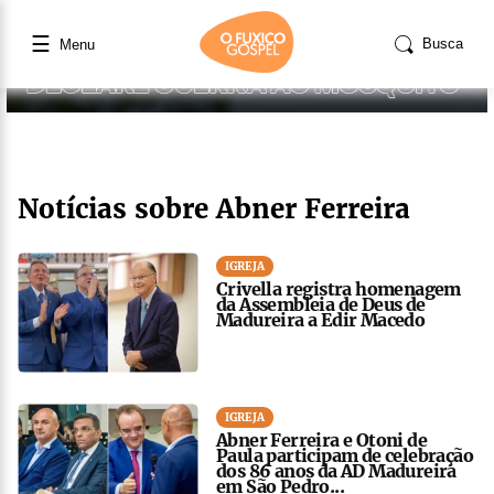
☰
Busca
Menu
Notícias sobre Abner Ferreira
IGREJA
Crivella registra homenagem
da Assembleia de Deus de
Madureira a Edir Macedo
IGREJA
Abner Ferreira e Otoni de
Paula participam de celebração
dos 86 anos da AD Madureira
em São Pedro...