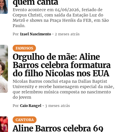
quem canta
Evento acontece em 04/06/2026, feriado de
Corpus Christi, com saída da Estação Luz do
Metrô e shows na Praça Heróis da FEB, em São
Paulo.
Por
Izael Nascimento
• 2 meses atrás
FAMOSOS
Orgulho de mãe: Aline
Barros celebra formatura
do filho Nicolas nos EUA
Nicolas Barros conclui etapa na Dallas Baptist
University e recebe homenagem especial da mãe,
que relembrou música composta no nascimento
do jovem
Por
Caio Rangel
• 3 meses atrás
CANTORA
Aline Barros celebra 69