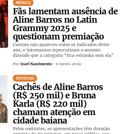
MÚSICA
Fãs lamentam ausência de
Aline Barros no Latin
Grammy 2025 e
questionam premiação
Cantora não apareceu entre os indicados deste
ano, e internautas repercutiram o assunto
dizendo que a categoria “fica estranha sem ela”.
Por
Izael Nascimento
• 9 meses atrás
NOTÍCIAS
Cachês de Aline Barros
(R$ 250 mil) e Bruna
Karla (R$ 220 mil)
chamam atenção em
cidade baiana
Pelos contratos, as apresentações têm duração
prevista de 90 minutos, em praça pública, nos