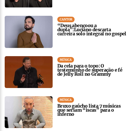
CANTOR
“Deus abençoou a
dupla”:Luciano descarta
carreira solo integral no gospel
MÚSICA
Da cela para o topo: O
testemunho de superação e fé
de Jelly Roll no Grammy
MÚSICA
Bruxo gaúcho lista 7 músicas
que seriam “iscas” para o
inferno