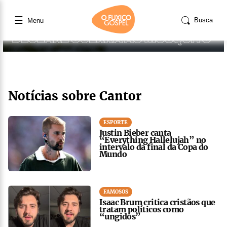
☰
Busca
Menu
Notícias sobre Cantor
ESPORTE
Justin Bieber canta
“Everything Hallelujah” no
intervalo da final da Copa do
Mundo
FAMOSOS
Isaac Brum critica cristãos que
tratam políticos como
“ungidos”