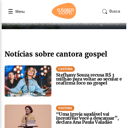
☰
Busca
Menu
Notícias sobre cantora gospel
CANTORA
Stefhany Souza recusa R$ 1
milhão para voltar ao secular e
reafirma foco no gospel
PASTORA
“Uma igreja saudável vai
incentivar você a descansar”,
declara Ana Paula Valadão