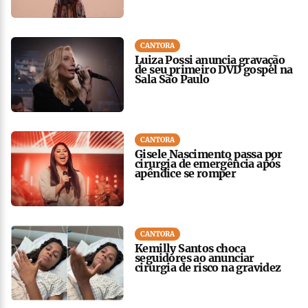
CANTORA
Luiza Possi anuncia gravação
de seu primeiro DVD gospel na
Sala São Paulo
CANTORA
Gisele Nascimento passa por
cirurgia de emergência após
apêndice se romper
CANTORA
Kemilly Santos choca
seguidores ao anunciar
cirurgia de risco na gravidez