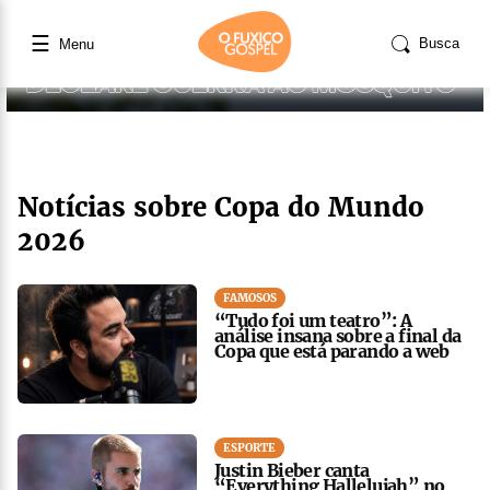
☰
Busca
Menu
Notícias sobre Copa do Mundo
2026
FAMOSOS
“Tudo foi um teatro”: A
análise insana sobre a final da
Copa que está parando a web
ESPORTE
Justin Bieber canta
“Everything Hallelujah” no