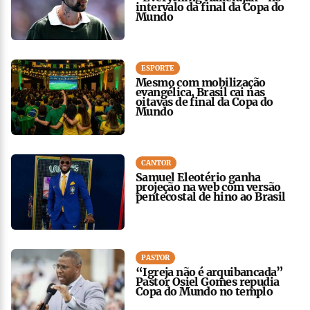
intervalo da final da Copa do
Mundo
ESPORTE
Mesmo com mobilização
evangélica, Brasil cai nas
oitavas de final da Copa do
Mundo
CANTOR
Samuel Eleotério ganha
projeção na web com versão
pentecostal de hino ao Brasil
PASTOR
“Igreja não é arquibancada”
Pastor Osiel Gomes repudia
Copa do Mundo no templo