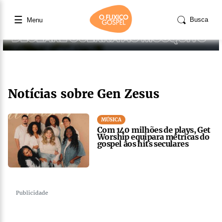
☰
Busca
Menu
Notícias sobre Gen Zesus
MÚSICA
Com 140 milhões de plays, Get
Worship equipara métricas do
gospel aos hits seculares
Publicidade