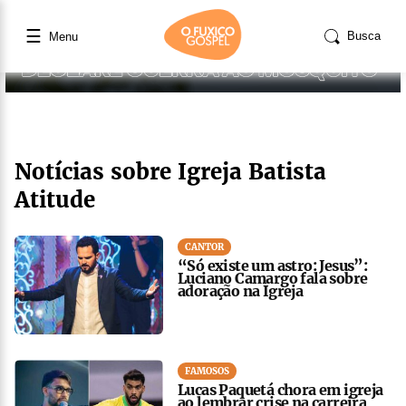
☰
Busca
Menu
Notícias sobre Igreja Batista
Atitude
CANTOR
“Só existe um astro: Jesus”:
Luciano Camargo fala sobre
adoração na Igreja
FAMOSOS
Lucas Paquetá chora em igreja
ao lembrar crise na carreira