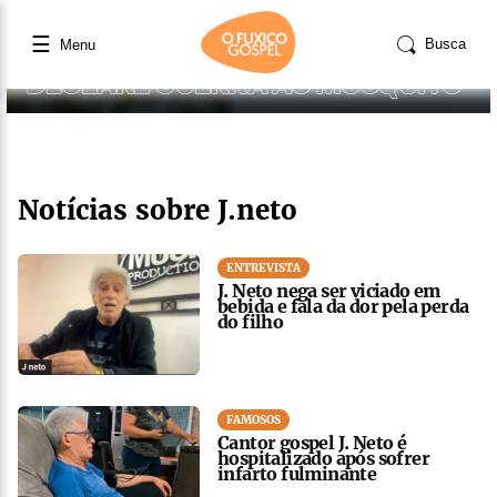
☰
Busca
Menu
Notícias sobre J.neto
ENTREVISTA
J. Neto nega ser viciado em
bebida e fala da dor pela perda
do filho
FAMOSOS
Cantor gospel J. Neto é
hospitalizado após sofrer
infarto fulminante