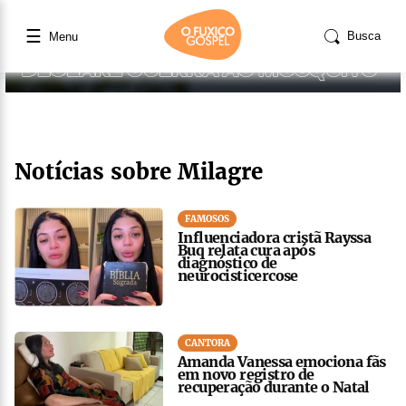
☰
Busca
Menu
Notícias sobre Milagre
FAMOSOS
Influenciadora cristã Rayssa
Buq relata cura após
diagnóstico de
neurocisticercose
CANTORA
Amanda Vanessa emociona fãs
em novo registro de
recuperação durante o Natal