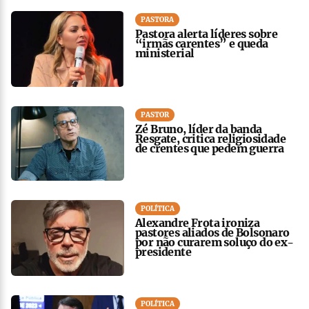
PASTORA
Pastora alerta líderes sobre
“irmãs carentes” e queda
ministerial
PASTOR
Zé Bruno, líder da banda
Resgate, critica religiosidade
de crentes que pedem guerra
POLÍTICA
Alexandre Frota ironiza
pastores aliados de Bolsonaro
por não curarem soluço do ex-
presidente
POLÍTICA