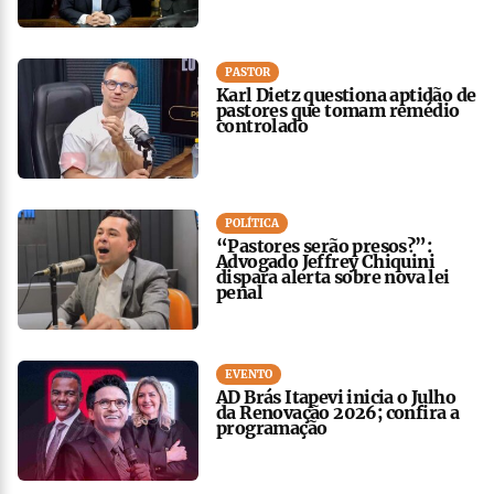
PASTOR
Karl Dietz questiona aptidão de
pastores que tomam remédio
controlado
POLÍTICA
“Pastores serão presos?”:
Advogado Jeffrey Chiquini
dispara alerta sobre nova lei
penal
EVENTO
AD Brás Itapevi inicia o Julho
da Renovação 2026; confira a
programação