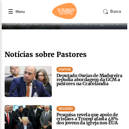
☰
Busca
Menu
Notícias sobre Pastores
PASTOR
Deputado Oseias de Madureira
repudia abordagem da GCM a
pastores na Cracolândia
RELIGIÃO
Pesquisa revela que apoio de
cristãos a Trump afasta 48%
dos jovens da igreja nos EUA