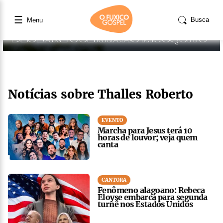
☰
Busca
Menu
Notícias sobre Thalles Roberto
EVENTO
Marcha para Jesus terá 10
horas de louvor; veja quem
canta
CANTORA
Fenômeno alagoano: Rebeca
Eloyse embarca para segunda
turnê nos Estados Unidos