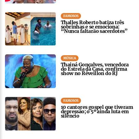
FAMOSOS
Thalles Roberto batiza três
sobrinhas e se emociona:
“Nunca faltarão sacerdotes”
MÚSICA
Thainá Gonçalves, vencedora
do Estrela da Casa, confirma
show no Réveillon do RJ
FAMOSOS
10 cantores gospel que tiveram
depressão; o 5º ainda luta em
silêncio