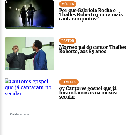
MÚSICA
Por que Gabriela Rocha e
Thalles Roberto nunca mais
cantaram juntos?
PASTOR
Morre o pai do cantor Thalles
Roberto, aos 85 anos
FAMOSOS
07 Cantores gospel que já
foram famosos na música
secular
Publicidade