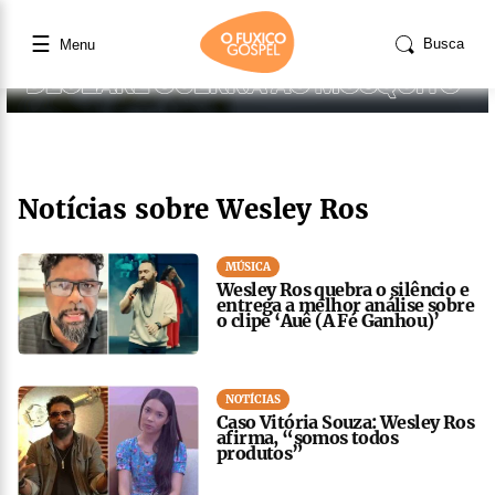
☰
Busca
Menu
Notícias sobre Wesley Ros
MÚSICA
Wesley Ros quebra o silêncio e
entrega a melhor análise sobre
o clipe ‘Auê (A Fé Ganhou)’
NOTÍCIAS
Caso Vitória Souza: Wesley Ros
afirma, “somos todos
produtos”