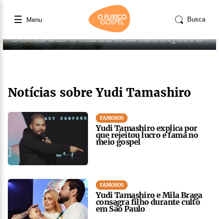
☰
Busca
Menu
Notícias sobre Yudi Tamashiro
FAMOSOS
Yudi Tamashiro explica por
que rejeitou lucro e fama no
meio gospel
FAMOSOS
Yudi Tamashiro e Mila Braga
consagra filho durante culto
em São Paulo