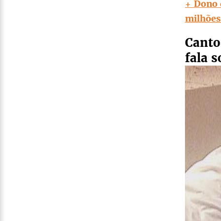
+ Dono 
milhões
Canto
fala 