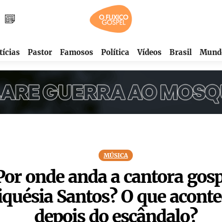
tícias
Pastor
Famosos
Política
Vídeos
Brasil
Mund
MÚSICA
Por onde anda a cantora gosp
iquésia Santos? O que acont
depois do escândalo?