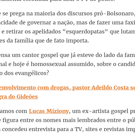
 se prega na maioria dos discursos pró-Bolsonaro,
acidade de governar a nação, mas de fazer uma fax
 e retirar os apelidados “esquerdopatas” que luta
es da família que de fato importa.
nsa um cantor gospel que já esteve do lado da fam
onal e hoje é homossexual assumido, sobre o candi
o dos evangélicos?
envolvimento com drogas, pastor Adeildo Costa s
gra do Gideões
samos com
Lucas Miziony
, um ex-artista gospel 
e figura entre os nomes mais lembrados entre o pú
 concedeu entrevista para a TV, sites e revistas im