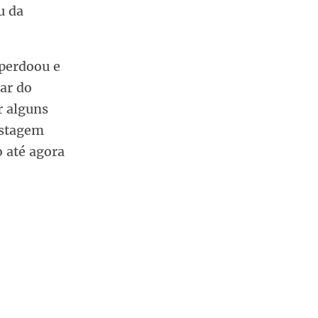
u da
perdoou e
ar do
r alguns
ostagem
 até agora