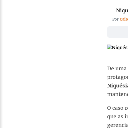
Niqu
Por
Caio
De uma 
protagon
Niquési
mantend
O caso 
que as i
gerencia