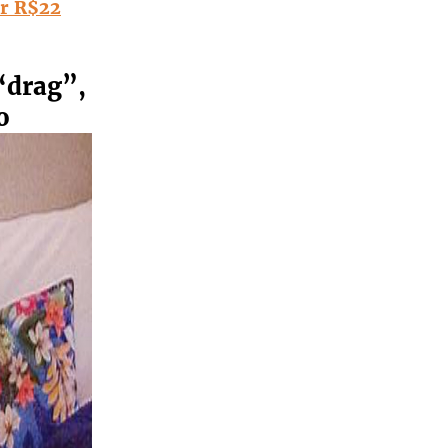
er R$22
“drag”,
o