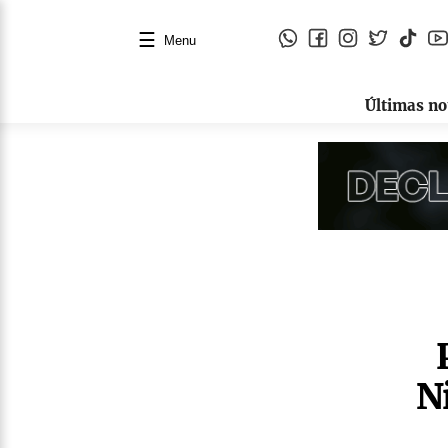
☰
Menu
Últimas no
N