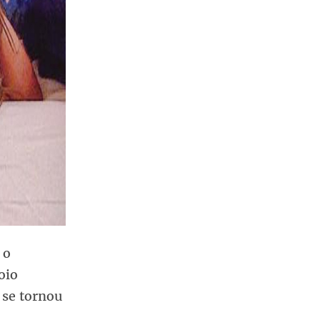
 o
oio
 se tornou