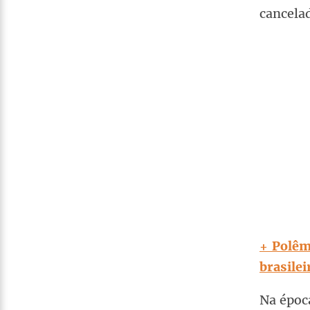
cancela
+ Polêmi
brasilei
Na época