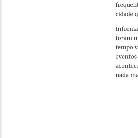
frequent
cidade 
Informa
foram m
tempo vo
eventos 
acontec
nada mai