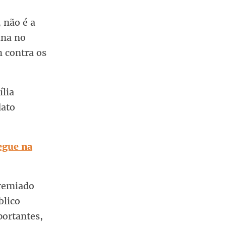
 não é a
ina no
m contra os
ília
dato
egue na
premiado
blico
portantes,