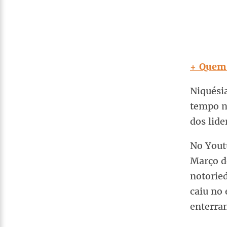
+ Quem 
Niquésia
tempo n
dos lide
No You
Março d
notorie
caiu no 
enterran