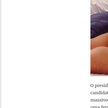
O presi
candidat
massivo
uma ferr