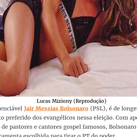
Lucas Miziony (Reprodução)
denciável
Jair Messias Bolsonaro
(PSL), é de longe
o preferido dos evangélicos nessa eleição. Com ap
 de pastores e cantores gospel famosos, Bolsonaro
amenta escolhida para tirar o PT do poder.