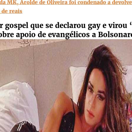
da MK, Arolde de Oliveira foi condenado a devolv
 de reais
r gospel que se declarou gay e virou 
sobre apoio de evangélicos a Bolsonar