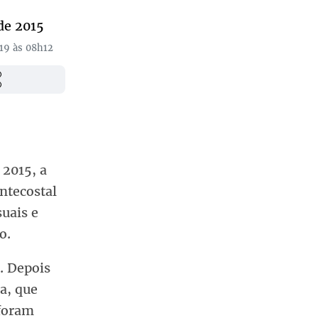
de 2015
019 às 08h12
 2015, a
ntecostal
uais e
o.
. Depois
a, que
 foram