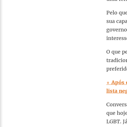
Pelo que
sua cap
governo
interess
O que pe
tradici
preferid
+ Após 
lista ne
Conver
que hoj
LGBT. Já