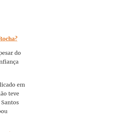
 Rocha?
pesar do
nfiança
licado em
ão teve
a Santos
bou