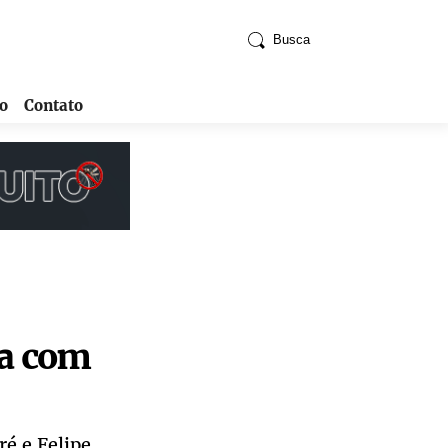
Busca
o
Contato
sa com
ré e Felipe