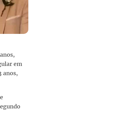
 anos,
gular em
3 anos,
ne
 segundo