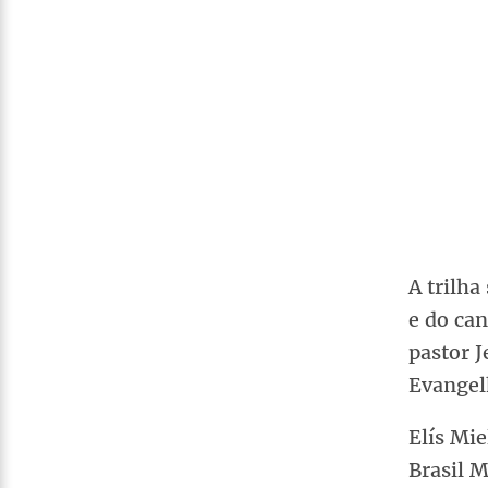
A trilha
e do can
pastor J
Evangel
Elís Mie
Brasil 