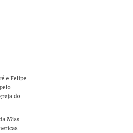
é e Felipe
 pelo
greja do
ada Miss
mericas