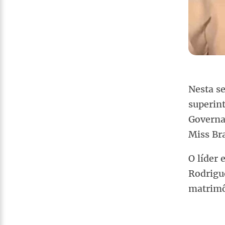
Nesta se
superin
Governad
Miss Br
O líder 
Rodrigu
matrimô