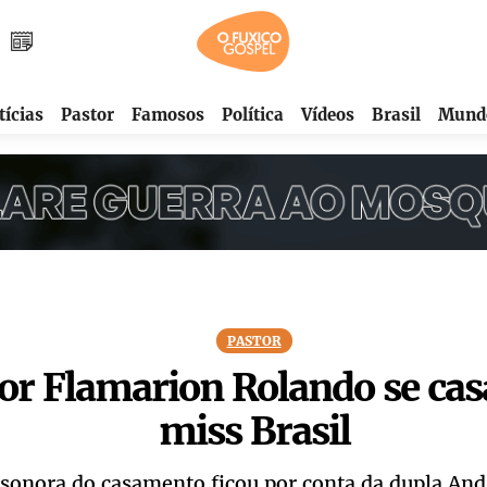
tícias
Pastor
Famosos
Política
Vídeos
Brasil
Mund
PASTOR
or Flamarion Rolando se ca
miss Brasil
a sonora do casamento ficou por conta da dupla And