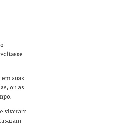
do
 voltasse
o em suas
as, ou as
empo.
 e viveram
 casaram