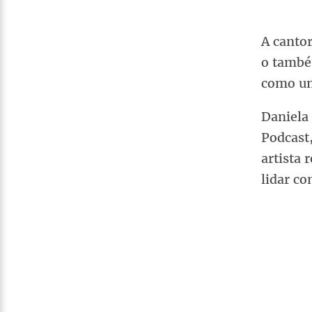
A canto
o tamb
como um
Daniela 
Podcast
artista 
lidar co