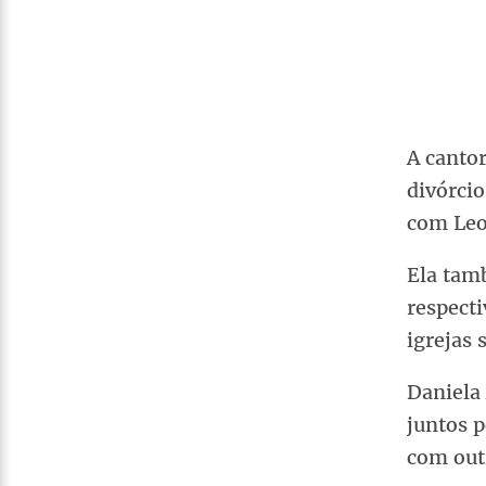
A cantor
divórcio
com Leo
Ela tam
respecti
igrejas
Daniela
juntos p
com outr