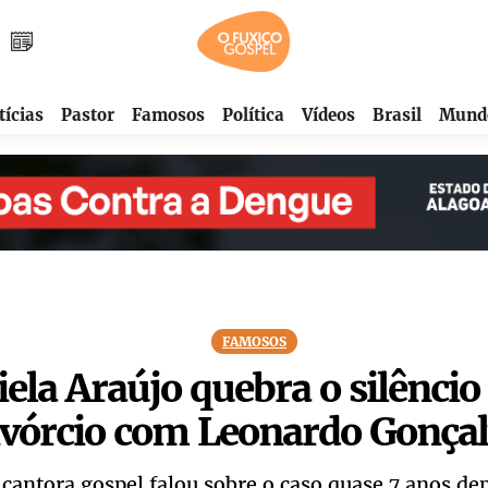
tícias
Pastor
Famosos
Política
Vídeos
Brasil
Mund
FAMOSOS
ela Araújo quebra o silêncio
ivórcio com Leonardo Gonçal
 cantora gospel falou sobre o caso quase 7 anos dep