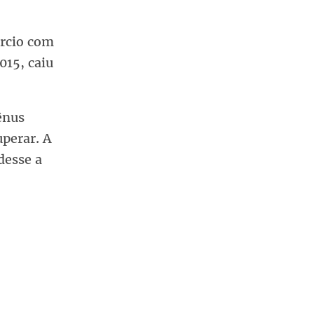
órcio com
015, caiu
ênus
perar. A
desse a