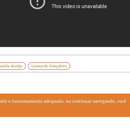
niela Araújo
Leonardo Gonçalves
ntir o funcionamento adequado. Ao continuar navegando, você
AL
POLÍTICA DE PRIVACIDADE
EXPEDIENTE
QUEM SOM
TODOS OS DIREITOS RESERVADOS