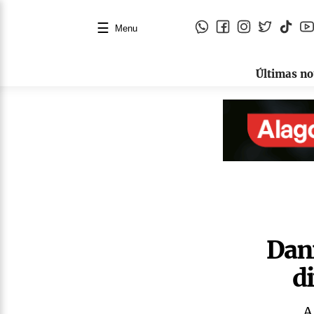
☰
Menu
Últimas no
Dani
d
A