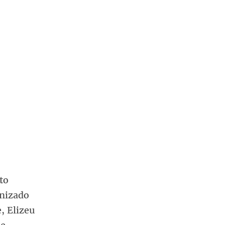
to
anizado
, Elizeu