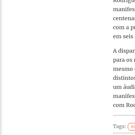
Rodrigu
manifes
centena
com a p
em seis
A dispar
para os 
mesmo e
distint
um áudi
manifes
com Rod
Tags:
El