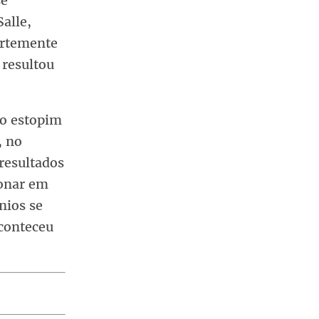
se
alle,
ortemente
 resultou
 o estopim
, no
resultados
ionar em
nios se
aconteceu