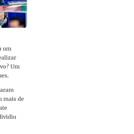
ou um
ealizar
tivo? Um
ues.
taram
u mais de
ate
dividiu