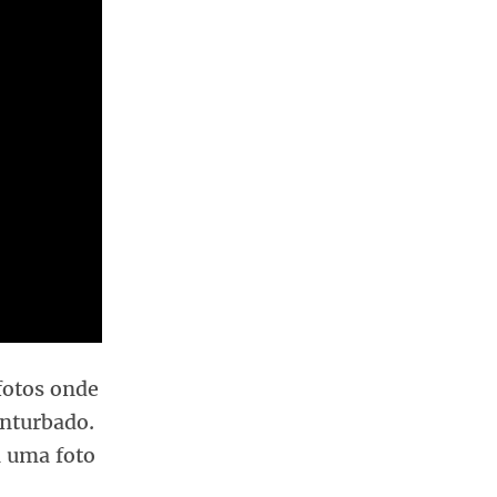
fotos onde
onturbado.
 uma foto