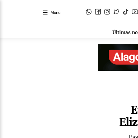
☰
Menu
Últimas no
E
Eli
Ess