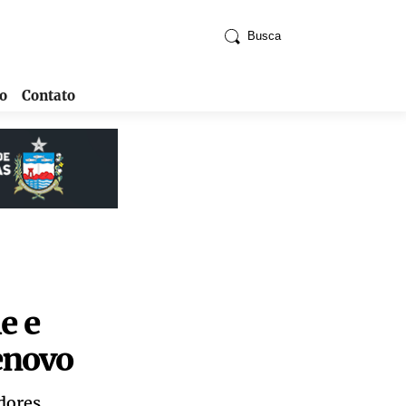
Busca
o
Contato
e e
enovo
dores.