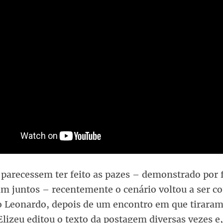
parecessem ter feito as pazes – demonstrado por 
am juntos – recentemente o cenário voltou a ser c
 Leonardo, depois de um encontro em que tiraram
Elizeu editou o texto da postagem diversas vezes e,