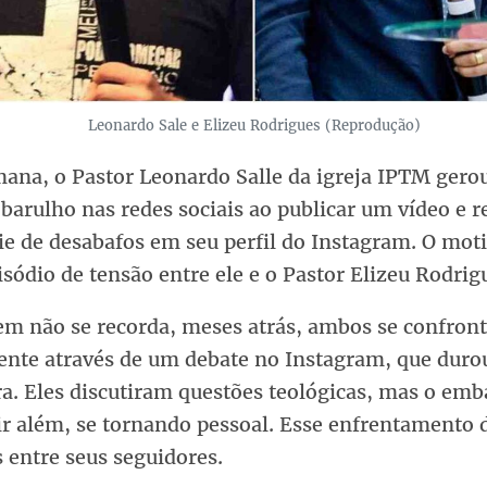
Leonardo Sale e Elizeu Rodrigues (Reprodução)
mana, o Pastor Leonardo Salle da igreja IPTM ger
arulho nas redes sociais ao publicar um vídeo e r
ie de desabafos em seu perfil do Instagram. O mo
sódio de tensão entre ele e o Pastor Elizeu Rodrig
em não se recorda, meses atrás, ambos se confron
ente através de um debate no Instagram, que duro
a. Eles discutiram questões teológicas, mas o emb
ir além, se tornando pessoal. Esse enfrentamento 
 entre seus seguidores.