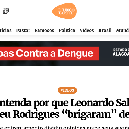
tícias
Pastor
Famosos
Política
Vídeos
Brasil
Mund
VÍDEOS
ntenda por que Leonardo Sal
zeu Rodrigues “brigaram” d
e enfrentamento dividiu opiniões entre seus segui