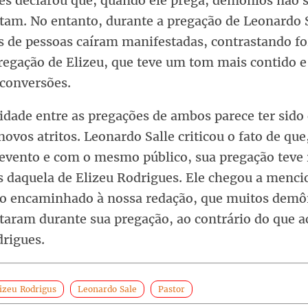
es declarou que, quando ele prega, demônios não 
tam. No entanto, durante a pregação de Leonardo S
s de pessoas caíram manifestadas, contrastando f
regação de Elizeu, que teve um tom mais contido e
 conversões.
idade entre as pregações de ambos parece ter sido
novos atritos. Leonardo Salle criticou o fato de que
vento e com o mesmo público, sua pregação teve 
os daquela de Elizeu Rodrigues. Ele chegou a menc
o encaminhado à nossa redação, que muitos demô
taram durante sua pregação, ao contrário do que 
rigues.
izeu Rodrigus
Leonardo Sale
Pastor