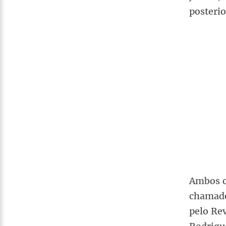
posteri
Ambos o
chamado
pelo Re