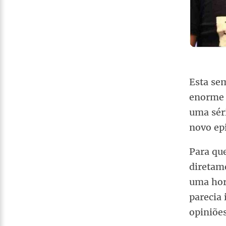
Esta se
enorme b
uma sér
novo epi
Para qu
diretam
uma hor
parecia 
opiniões