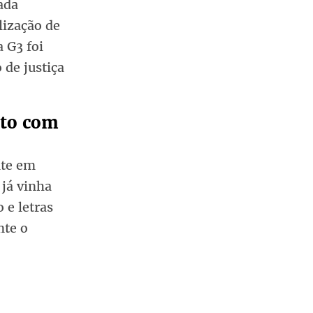
ada
lização de
 G3 foi
 de justiça
ato com
nte em
 já vinha
 e letras
nte o