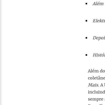
Além 
Elekt
Depoi
Histór
Além do
coletân
Mais
. A
incluin
sempre a