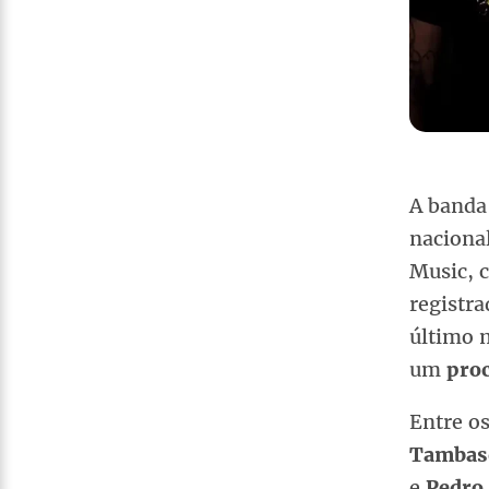
A band
naciona
Music, 
registra
último 
um
pro
Entre os
Tambas
e
Pedro