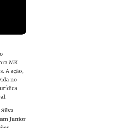
ão
dora MK
. A ação,
vida no
urídica
ral
.
Silva
ram Junior
ções