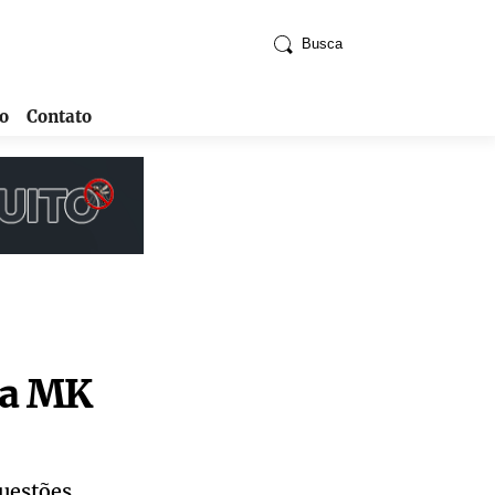
Busca
o
Contato
tra MK
questões