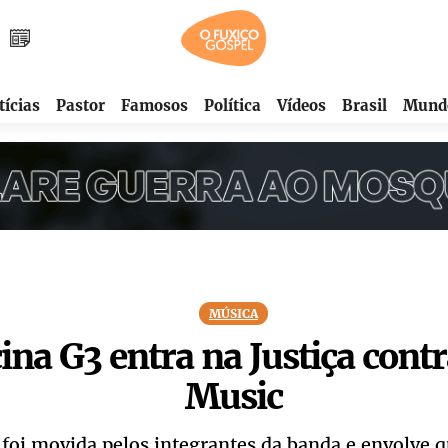
tícias
Pastor
Famosos
Política
Vídeos
Brasil
Mund
MÚSICA
cina G3 entra na Justiça con
Music
 foi movida pelos integrantes da banda e envolve 