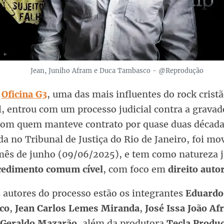
Jean, Juniho Afram e Duca Tambasco - @Reprodução
a
Oficina G3
, uma das mais influentes do rock crist
l, entrou com um processo judicial contra a grava
com quem manteve contrato por quase duas décadas
da no Tribunal de Justiça do Rio de Janeiro, foi mo
mês de junho (09/06/2025), e tem como natureza j
cedimento comum cível
, com foco em
direito auto
 autores do processo estão os integrantes
Eduardo 
co
,
Jean Carlos Lemes Miranda
,
José Issa João Af
 Geraldo Mazarão
, além da produtora
Tecla Produ