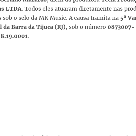
cas LTDA
. Todos eles atuaram diretamente nas pro
s sob o selo da MK Music. A causa tramita na
5ª Va
 da Barra da Tijuca (RJ)
, sob o número
0873007-
.8.19.0001
.