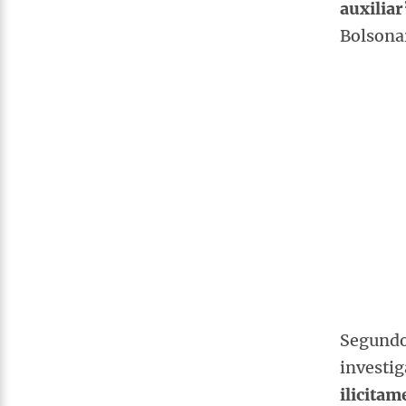
auxiliar
Bolsona
Segundo 
investi
ilicita