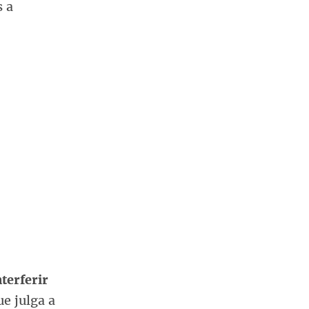
s a
terferir
ue julga a