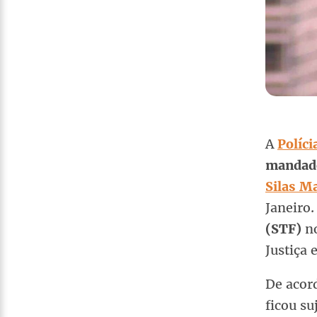
A
Políci
mandado
Silas Ma
Janeiro
(STF)
no
Justiça
De acor
ficou su