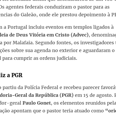
Os agentes federais conduziram o pastor para as
ncias do Galeão, onde ele prestou depoimento à P
m a Portugal incluiu eventos em templos ligados à
eia de Deus Vitória em Cristo (Advec)
, denomina
a por Malafaia. Segundo fontes, os investigadores
ções sobre sua agenda no exterior e aguardaram o
l para cumprir as ordens judiciais.
diz a PGR
 partiu da Polícia Federal e recebeu parecer favorá
doria-Geral da República (PGR)
em 15 de agosto. 
dor-geral
Paulo Gonet
, os elementos reunidos pel
gação apontam que o pastor teria atuado como
“ori