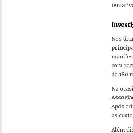
tentativ
Investi
Nos últ
princip
manifes
com rec
de 180 
Na ocasi
Associa
Após crí
os custo
Além dis