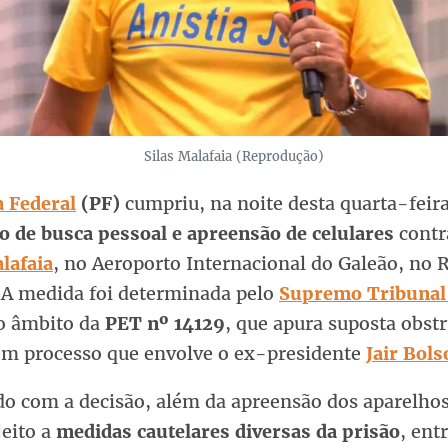
Silas Malafaia (Reprodução)
a Federal
(PF)
cumpriu, na noite desta quarta-feir
 de busca pessoal e apreensão de celulares
contr
lafaia
, no Aeroporto Internacional do Galeão, no 
. A medida foi determinada pelo
Supremo Tribunal
 âmbito da
PET nº 14129
, que apura suposta obst
 em processo que envolve o ex-presidente
Jair Bol
do com a decisão, além da apreensão dos aparelhos
jeito a
medidas cautelares diversas da prisão
, ent