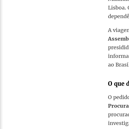
Lisboa. 
dependê
A viage
Assembl
presidid
informa
ao Brasi
O que 
O pedido
Procura
procura
investi