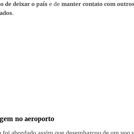
o de deixar o país
e de
manter contato com outro
gados
.
gem no aeroporto
a foi abordado assim que desembarcou de um voo 