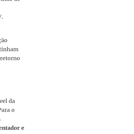
F.
ção
 tinham
 retorno
vel da
Para o
a
entador e