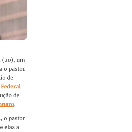
a (20), um
a o pastor
Rio de
 Federal
rução de
sonaro
.
, o pastor
re elas a