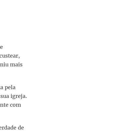
de
custear,
uniu mais
ga pela
sua igreja.
mente com
berdade de