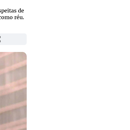
speitas de
 como réu.