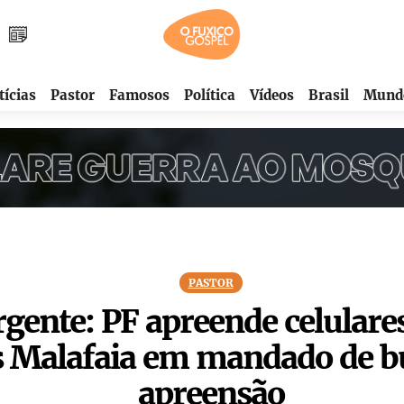
tícias
Pastor
Famosos
Política
Vídeos
Brasil
Mund
PASTOR
gente: PF apreende celulare
s Malafaia em mandado de b
apreensão