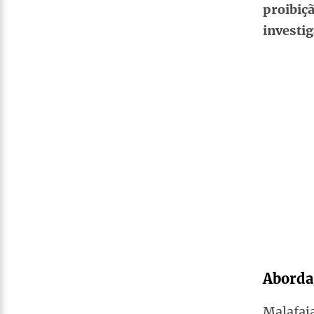
proibiçã
investi
Aborda
Malafai