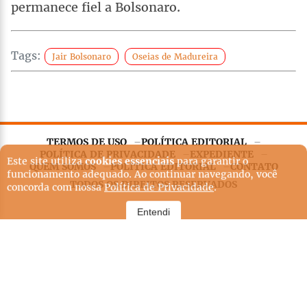
permanece fiel a Bolsonaro.
Tags:
Jair Bolsonaro
Oseias de Madureira
TERMOS DE USO
POLÍTICA EDITORIAL
Este site utiliza
cookies essenciais
para garantir o
POLÍTICA DE PRIVACIDADE
EXPEDIENTE
funcionamento adequado. Ao continuar navegando, você
QUEM SOMOS
POLÍTICA EDITORIAL
CONTATO
concorda com nossa
Política de Privacidade
.
TODOS OS DIREITOS RESERVADOS
Entendi