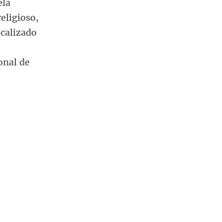
ela
eligioso,
ocalizado
onal de