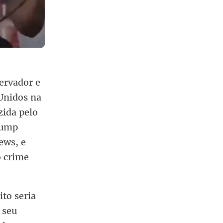
servador e
 Unidos na
zida pelo
rump
ews, e
o crime
to seria
 seu