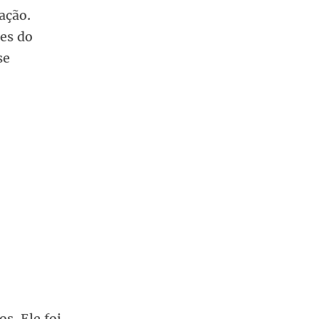
ação.
tes do
se
os. Ele foi