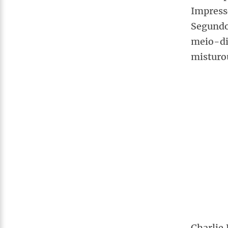
Impress
Segundo
meio-dia
misturou
Charlie 