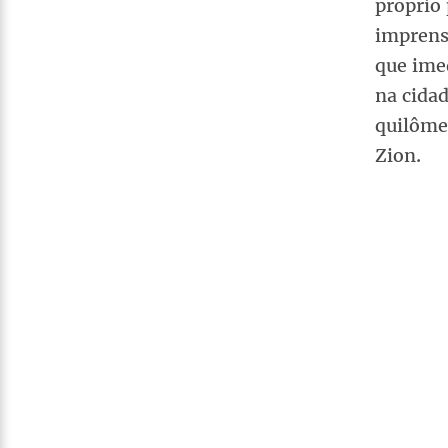
próprio 
imprens
que ime
na cidad
quilôme
Zion.