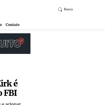
Busca
o
Contato
irk é
o FBI
 e acionar