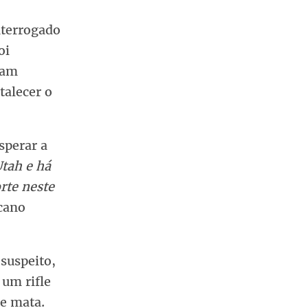
nterrogado
oi
uam
talecer o
sperar a
tah e há
rte neste
cano
 suspeito,
um rifle
e mata.