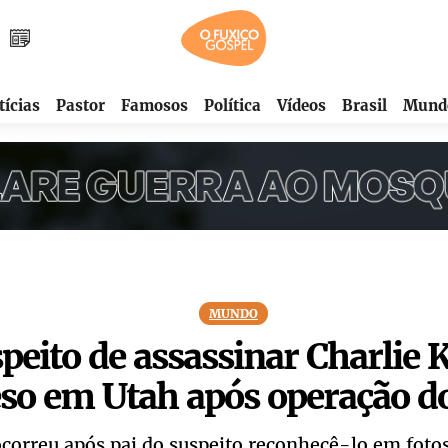
tícias
Pastor
Famosos
Política
Vídeos
Brasil
Mund
MUNDO
peito de assassinar Charlie K
so em Utah após operação d
ocorreu após pai do suspeito reconhecê-lo em fotos