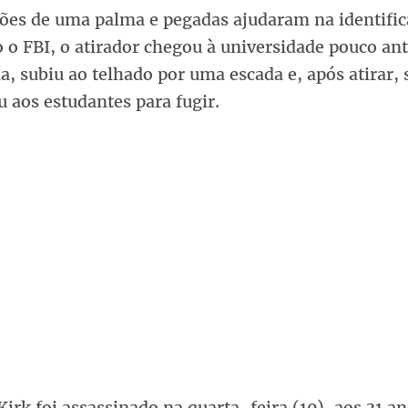
ões de uma palma e pegadas ajudaram na identific
 o FBI, o atirador chegou à universidade pouco an
, subiu ao telhado por uma escada e, após atirar, 
 aos estudantes para fugir.
Kirk foi assassinado na quarta-feira (10), aos 31 an