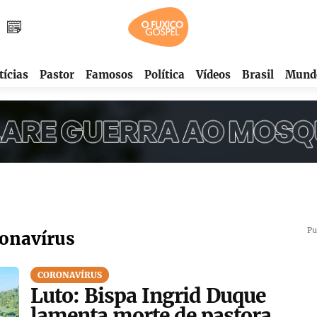
tícias
Pastor
Famosos
Política
Vídeos
Brasil
Mund
Pu
ronavírus
CORONAVÍRUS
Luto: Bispa Ingrid Duque
lamenta morte de pastora