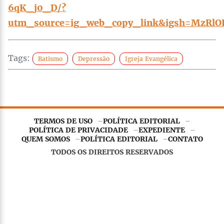
6qK_j0_D/?
utm_source=ig_web_copy_link&igsh=MzRl
Tags:
Batismo
Depressão
Igreja Evangélica
TERMOS DE USO
POLÍTICA EDITORIAL
POLÍTICA DE PRIVACIDADE
EXPEDIENTE
QUEM SOMOS
POLÍTICA EDITORIAL
CONTATO
TODOS OS DIREITOS RESERVADOS
Este site utiliza
cookies essenciais
para garantir o
funcionamento adequado. Ao continuar navegando, você