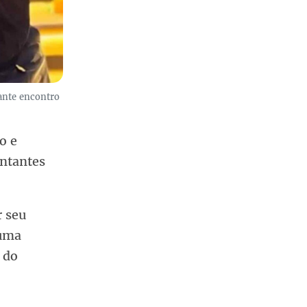
rante encontro
o e
entantes
r seu
 uma
 do