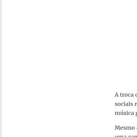
A troca 
sociais
música 
Mesmo a
uma cam