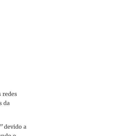
s redes
s da
”
devido a
ando o