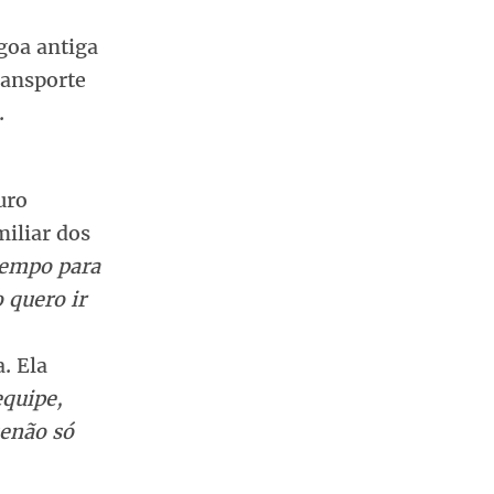
goa antiga
ransporte
.
uro
miliar dos
tempo para
 quero ir
. Ela
equipe,
senão só