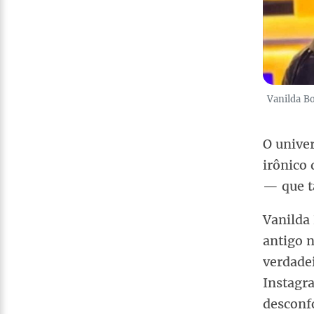
Vanilda Bo
O univer
irônico 
— que t
Vanilda
antigo 
verdade
Instagra
desconf