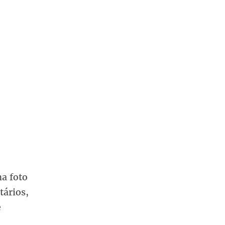
a foto
ários,
e