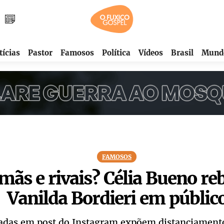
tícias
Pastor
Famosos
Política
Vídeos
Brasil
Mund
FAMOSOS
mãs e rivais? Célia Bueno re
Vanilda Bordieri em públic
tadas em post do Instagram expõem distanciamento