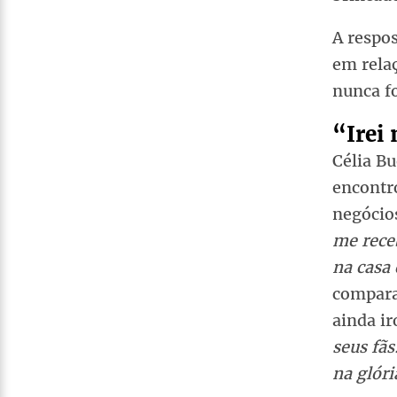
A respos
em rela
nunca fo
“Irei
Célia Bu
encontro
negócios
me receb
na casa 
compara
ainda ir
seus fã
na glór