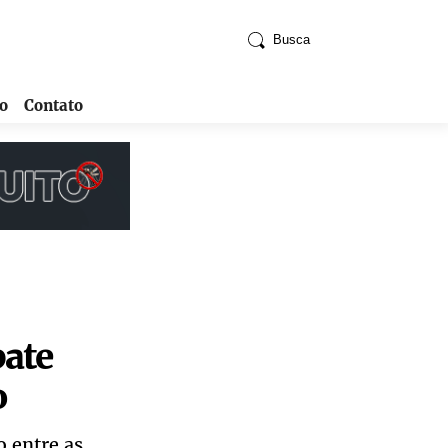
Busca
o
Contato
bate
o
 entre as