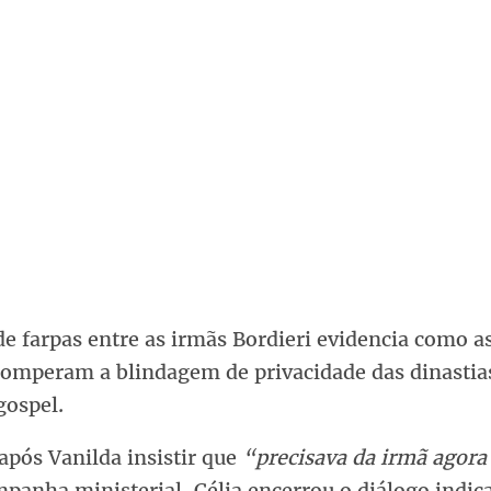
de farpas entre as irmãs Bordieri evidencia como a
 romperam a blindagem de privacidade das dinastia
gospel.
pós Vanilda insistir que
“precisava da irmã agora
panha ministerial, Célia encerrou o diálogo indic