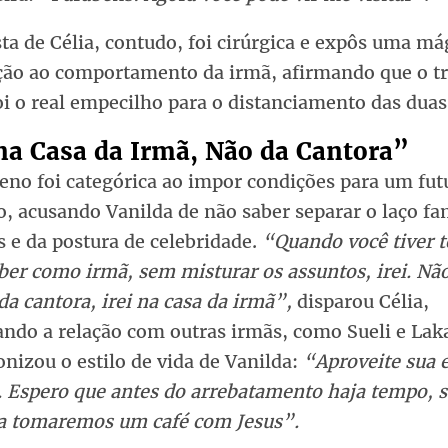
ta de Célia, contudo, foi cirúrgica e expôs uma má
ção ao comportamento da irmã, afirmando que o t
i o real empecilho para o distanciamento das duas
 na Casa da Irmã, Não da Cantora”
eno foi categórica ao impor condições para um fut
, acusando Vanilda de não saber separar o laço fa
 e da postura de celebridade.
“Quando você tiver 
er como irmã, sem misturar os assuntos, irei. Não
da cantora, irei na casa da irmã”,
disparou Célia,
ndo a relação com outras irmãs, como Sueli e Laka
onizou o estilo de vida de Vanilda:
“Aproveite sua 
s. Espero que antes do arrebatamento haja tempo, 
ia tomaremos um café com Jesus”.