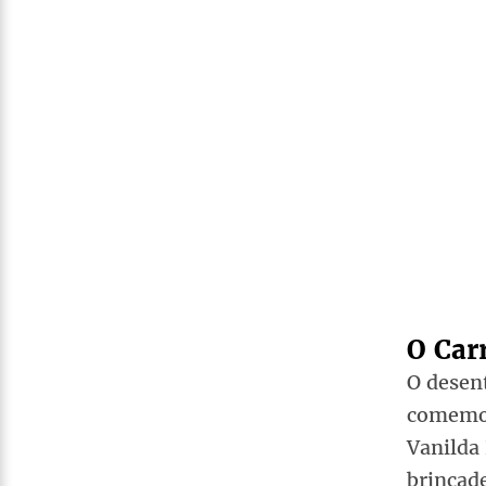
O Car
O desen
comemor
Vanilda
brincade