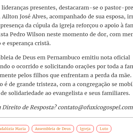
s lideranças presentes, destacaram-se o pastor-pr
 Ailton José Alves, acompanhado de sua esposa, ir
 presença da cúpula da igreja reforçou o apoio à fa
ista Pedro Wilson neste momento de dor, com me
 e esperança cristã.
bleia de Deus em Pernambuco emitiu nota oficial
do o ocorrido e solicitando orações por toda a fam
lmente pelos filhos que enfrentam a perda da mãe.
ão é de grande tristeza, com a congregação se mob
de solidariedade ao evangelista e seus familiares.
u Direito de Resposta? contato@ofuxicogospel.com
ndalúzia Maria
Assembleia de Deus
Igreja
Luto