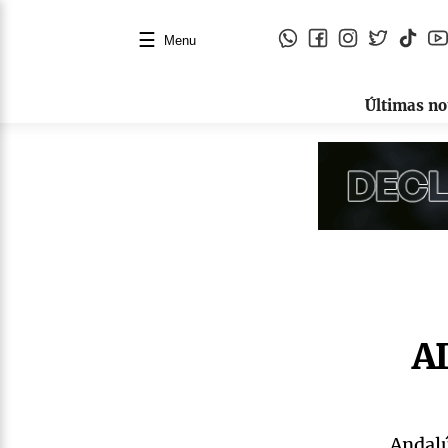
☰
Menu
Últimas no
AD
Andalú