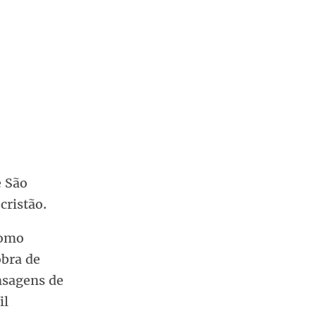
e São
cristão.
como
obra de
nsagens de
il