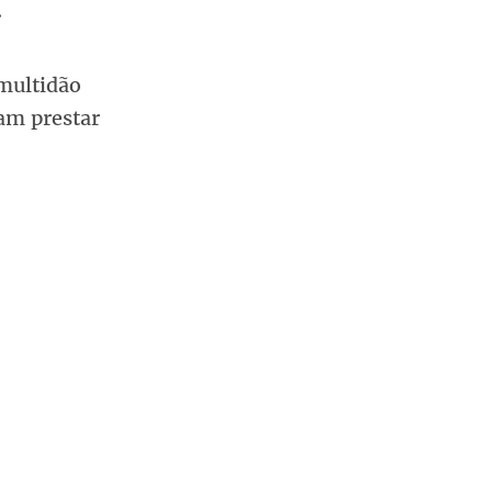
.
 multidão
am prestar