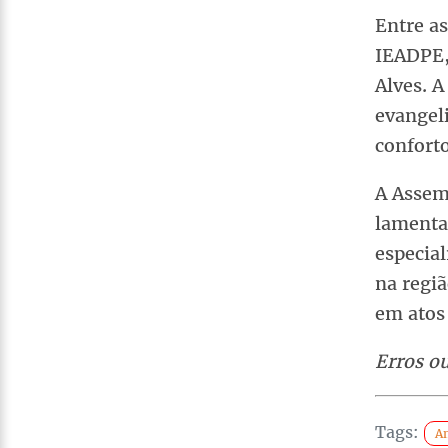
Entre a
IEADPE,
Alves. A
evangel
conforto
A Assem
lamentan
especia
na regi
em atos 
Erros o
Tags:
A