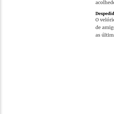
acolhed
Despedid
O velóri
de amig
as últi