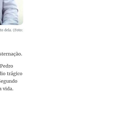
o dela. (Foto:
ternação.
 Pedro
io trágico
 Segundo
a vida.