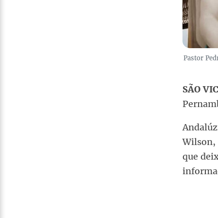
Pastor Ped
SÃO VI
Pernamb
Andalúzi
Wilson, 
que deix
informaç