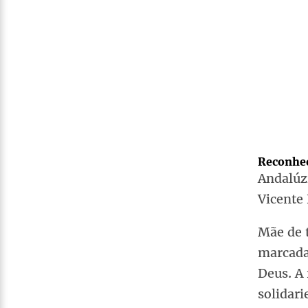
Reconhec
Andalúz
Vicente 
Mãe de t
marcada
Deus. A
solidar