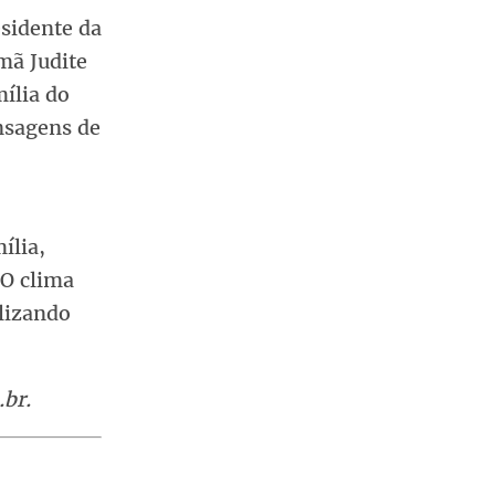
esidente da
mã Judite
mília do
nsagens de
ília,
 O clima
ilizando
.br.