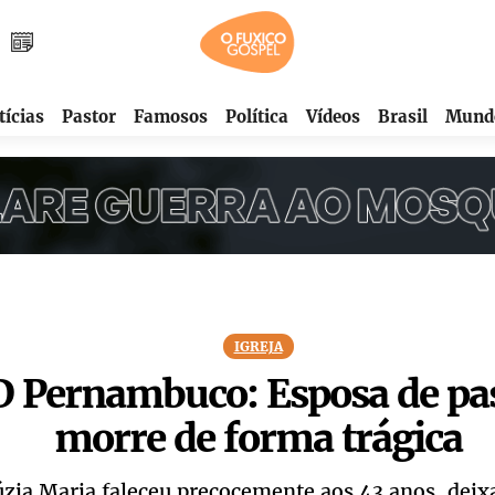
tícias
Pastor
Famosos
Política
Vídeos
Brasil
Mund
IGREJA
 Pernambuco: Esposa de pa
morre de forma trágica
zia Maria faleceu precocemente aos 43 anos, deix