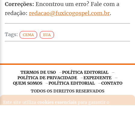
Correções:
Encontrou um erro? Fale com a
redação:
redacao@fuxicogospel.com.br
.
Tags:
CEMA
EUA
TERMOS DE USO
POLÍTICA EDITORIAL
Este site utiliza
cookies essenciais
para garantir o
POLÍTICA DE PRIVACIDADE
EXPEDIENTE
funcionamento adequado. Ao continuar navegando, você
QUEM SOMOS
POLÍTICA EDITORIAL
CONTATO
concorda com nossa
Política de Privacidade
.
TODOS OS DIREITOS RESERVADOS
Entendi