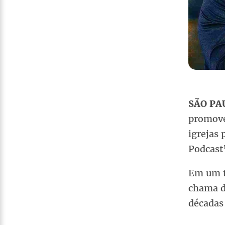
SÃO PA
promove
igrejas 
Podcast
Em um to
chama d
décadas