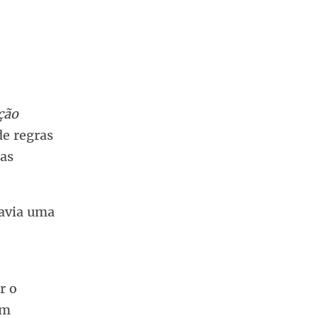
ção
de regras
nas
havia uma
r o
em