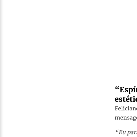
“Espí
estéti
Felicia
mensage
“Eu part