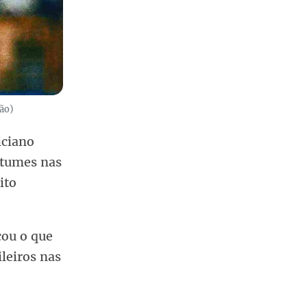
ão)
iciano
stumes nas
ito
cou o que
leiros nas