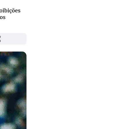
oibições
mos