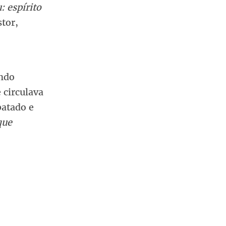
 espírito
stor,
ando
 circulava
batado e
que