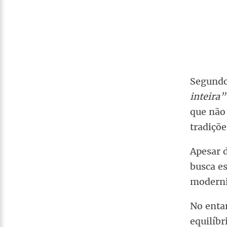
Segundo 
inteira”
que não
tradiçõe
Apesar d
busca es
moderni
No entan
equilíbr