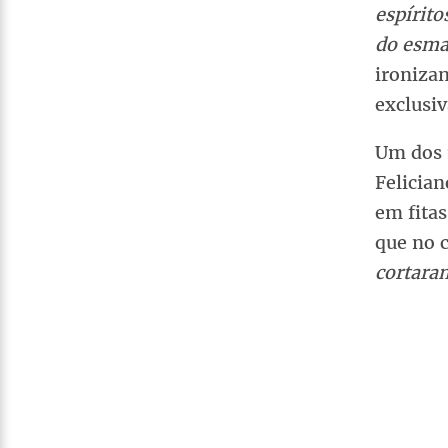
espírit
do esmal
ironizan
exclusiv
Um dos 
Felicia
em fitas
que no 
cortara