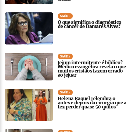
SAÚDE
O que significa o diagnóstico
de câncer de Damares Alves?
SAÚDE
Jejum intermitente é bíblico?
Médica evangélica revela o que
muitos cristãos fazem errado
ao jejuar
SAÚDE
Helena Raquel relembra o
antes e depois da cirurgia que a
fez perder quase 50 quilos