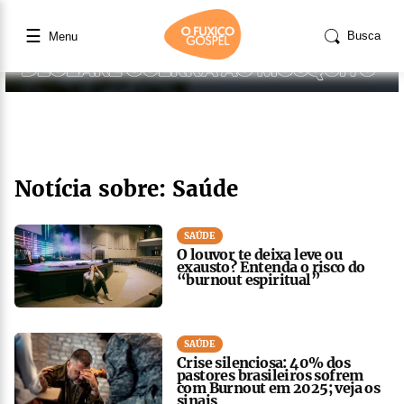
☰
Busca
Menu
Notícia sobre: Saúde
SAÚDE
O louvor te deixa leve ou
exausto? Entenda o risco do
“burnout espiritual”
SAÚDE
Crise silenciosa: 40% dos
pastores brasileiros sofrem
com Burnout em 2025; veja os
sinais