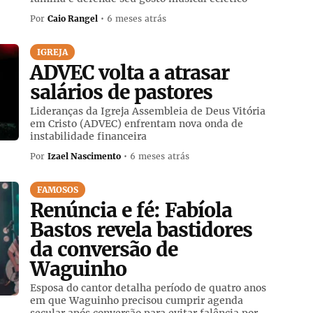
Por
Caio Rangel
• 6 meses atrás
IGREJA
ADVEC volta a atrasar
salários de pastores
Lideranças da Igreja Assembleia de Deus Vitória
em Cristo (ADVEC) enfrentam nova onda de
instabilidade financeira
Por
Izael Nascimento
• 6 meses atrás
FAMOSOS
Renúncia e fé: Fabíola
Bastos revela bastidores
da conversão de
Waguinho
Esposa do cantor detalha período de quatro anos
em que Waguinho precisou cumprir agenda
secular após conversão para evitar falência por