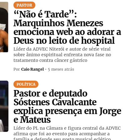
PASTOR
“Não é Tarde”:
Marquinhos Menezes
emociona web ao adorar a
Deus no leito de hospital
Líder da ADVEC Niterói e autor de série viral
sobre ânimo espiritual enfrenta nova fase no
tratamento contra câncer gástrico
Por
Caio Rangel
• 5 meses atrás
POLÍTICA
Pastor e deputado
Sóstenes Cavalcante
explica presença em Jorge
e Mateus
Líder do PL na Câmara e figura central da ADVEC
afirma que foi ao evento para acompanhar a
família e defende seu gosto musical eclético