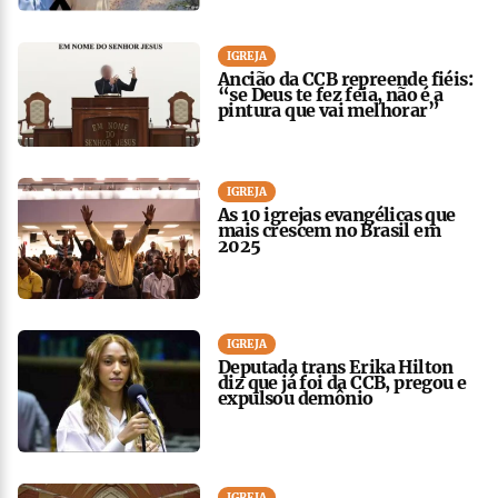
IGREJA
Ancião da CCB repreende fiéis:
“se Deus te fez feia, não é a
pintura que vai melhorar”
IGREJA
As 10 igrejas evangélicas que
mais crescem no Brasil em
2025
IGREJA
Deputada trans Erika Hilton
diz que já foi da CCB, pregou e
expulsou demônio
IGREJA