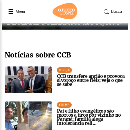
☰
Busca
Menu
Notícias sobre CCB
IGREJA
CCB transfere ancião e provoca
alvoroço entre fiéis; veja o que
se sabe
CRIME
Pai e filho evangélicos são
mortos a tiros por vizinho no
Paraná; família alega
intolerância reli...