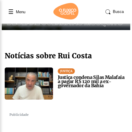
☰
Busca
Menu
Notícias sobre Rui Costa
JUSTIÇA
Justiça condena Silas Malafaia
a pagar R$ 120 mil a ex-
governador da Bahia
Publicidade