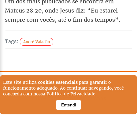
Um dos mais publicados se encontra em
Mateus 28:20, onde Jesus diz: “Eu estarei
sempre com vocês, até o fim dos tempos”.
Tags:
André Valadão
TERMOS DE USO
POLÍTICA EDITORIAL
Este site utiliza
cookies essenciais
para garantir o
POLÍTICA DE PRIVACIDADE
EXPEDIENTE
funcionamento adequado. Ao continuar navegando, você
QUEM SOMOS
POLÍTICA EDITORIAL
CONTATO
concorda com nossa
Política de Privacidade
.
TODOS OS DIREITOS RESERVADOS
Entendi