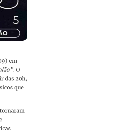
(09) em
olão”
. O
ir das 20h,
sicos que
e tornaram
a
ticas