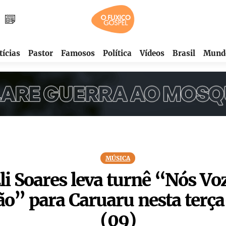
tícias
Pastor
Famosos
Política
Vídeos
Brasil
Mund
MÚSICA
li Soares leva turnê “Nós Vo
ão” para Caruaru nesta terça
(09)