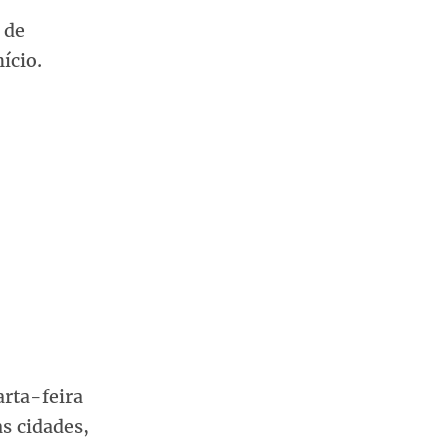
 de
ício.
arta-feira
as cidades,