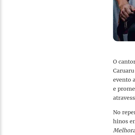
O cantor
Caruaru
evento 
e prome
atraves
No repe
hinos em
Melhora