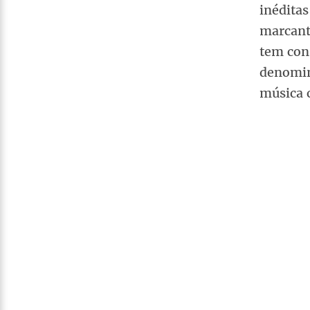
inéditas
marcante
tem cons
denomin
música c