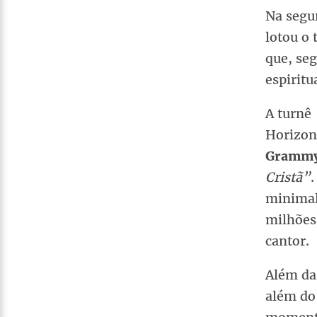
Na segu
lotou o
que, seg
espiritu
A turnê
Horizon
Grammy 
Cristã”
minimal
milhões 
cantor.
Além da 
além do