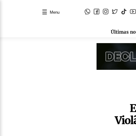
☰
Menu
Últimas no
E
Viol