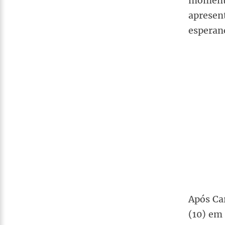
momento
apresen
esperanç
Após Ca
(10) em 