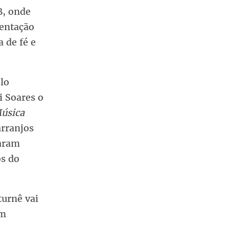
B, onde
sentação
 de fé e
lo
i Soares o
úsica
arranjos
taram
os do
turnê vai
um