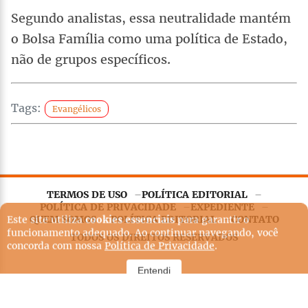
Segundo analistas, essa neutralidade mantém
o Bolsa Família como uma política de Estado,
não de grupos específicos.
Tags:
Evangélicos
TERMOS DE USO
POLÍTICA EDITORIAL
Este site utiliza
cookies essenciais
para garantir o
POLÍTICA DE PRIVACIDADE
EXPEDIENTE
funcionamento adequado. Ao continuar navegando, você
QUEM SOMOS
POLÍTICA EDITORIAL
CONTATO
concorda com nossa
Política de Privacidade
.
TODOS OS DIREITOS RESERVADOS
Entendi